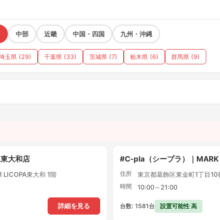
中部
近畿
中国・四国
九州・沖縄
埼玉県 (29)
千葉県 (33)
茨城県 (7)
栃木県 (6)
群馬県 (9)
）
PA東大和店
#C-pla（シープラ）｜MARK
住所
LICOPA東大和 1階
東京都葛飾区東金町1丁目10番1
時間
10:00～21:00
設置可能性 高
詳細を見る
台数: 1581台