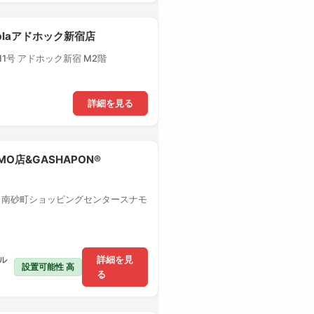
-plaアドホック新宿店
1号 アドホック新宿 M2階
詳細を見る
MO店&GASHAPON®
1 南砂町ショッピングセンタースナモ
ル
詳細を見
設置可能性 高
る