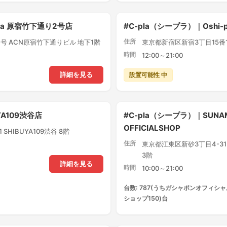
pla 原宿竹下通り2号店
#C-pla（シープラ）｜Oshi
住所
号 ACN原宿竹下通りビル 地下1階
東京都新宿区新宿3丁目15番1
時間
12:00～21:00
設置可能性 中
詳細を見る
YA109渋谷店
#C-pla（シープラ）｜SUNA
OFFICIALSHOP
SHIBUYA109渋谷 8階
住所
東京都江東区新砂3丁目4-3
3階
詳細を見る
時間
10:00～21:00
台数: 787(うちガシャポンオフィシャ
ショップ150)台