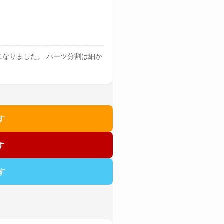
になりました。 パーツ分割は細か
す
す
す