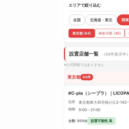
エリアで絞り込む
全国
北海道・東北
関東
東京都 (64)
神奈川県 (46)
設置店舗一覧
（64件表示中
※公式情報ではありません
東京都
64件
#C-pla（シープラ）｜LICO
住所
東京都東大和市桜が丘2-142-1 
時間
9:00～21:00
設置可能性 高
台数: 859台