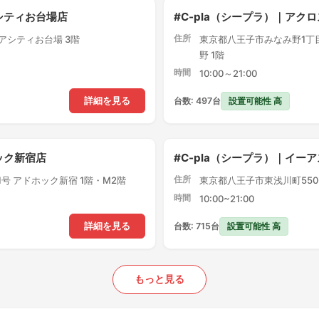
アシティお台場店
#C-pla（シープラ）｜ア
住所
クアシティお台場 3階
東京都八王子市みなみ野1丁目
野 1階
時間
10:00～21:00
設置可能性 高
詳細を見る
台数: 497台
ック新宿店
#C-pla（シープラ）｜イー
住所
1号 アドホック新宿 1階・M2階
東京都八王子市東浅川町550-
時間
10:00~21:00
設置可能性 高
詳細を見る
台数: 715台
もっと見る