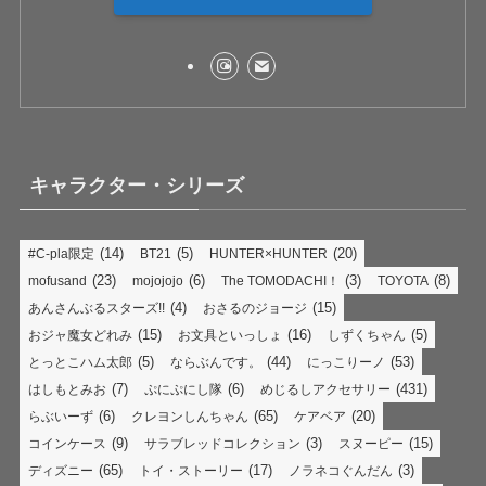
キャラクター・シリーズ
(14)
(5)
(20)
#C-pla限定
BT21
HUNTER×HUNTER
(23)
(6)
(3)
(8)
mofusand
mojojojo
The TOMODACHI！
TOYOTA
(4)
(15)
あんさんぶるスターズ!!
おさるのジョージ
(15)
(16)
(5)
おジャ魔女どれみ
お文具といっしょ
しずくちゃん
(5)
(44)
(53)
とっとこハム太郎
ならぶんです。
にっこりーノ
(7)
(6)
(431)
はしもとみお
ぷにぷにし隊
めじるしアクセサリー
(6)
(65)
(20)
らぶいーず
クレヨンしんちゃん
ケアベア
(9)
(3)
(15)
コインケース
サラブレッドコレクション
スヌーピー
(65)
(17)
(3)
ディズニー
トイ・ストーリー
ノラネコぐんだん