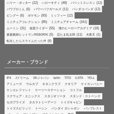
(22)
(48)
(12)
ハリー・ポッター
ハローキティ
パペットスンスン
(6)
(11)
(12)
パワプロくん
パワーパフガールズ
パンダコパンダ
(6)
(93)
(12)
ピングー
ポケモン
ミッフィー
(85)
(161)
ミニチュアコレクション
ミニチュアチャーム
(31)
(55)
(18)
ムーミン
仮面ライダー
僕のヒーローアカデミア
(5)
(11)
(1)
家庭教師ヒットマンREBORN!
忍たま乱太郎
犬夜叉
(8)
転生したらスライムだった件
メーカー・ブランド
IP4
Jドリーム
SKジャパン
tarlin
TITO
UJITA
YELL
アミューズ
ウルカプ
キタンクラブ
クオリア
ケイカンパニー
ケンエレファント
ケーツーステーション
コトフル
スクウェア・エニックス
スタジオソータ
スタンド・ストーンズ
セガプライズ
タカラトミーアーツ
トイズキャビン
トイズスピリッツ
トーシン
バンダイ ガシャポン
バンプレスト