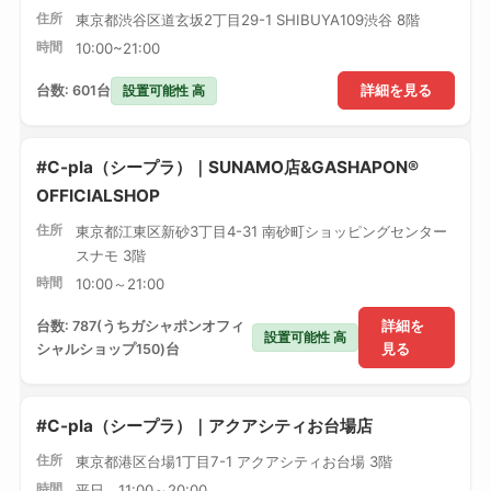
住所
東京都渋谷区道玄坂2丁目29-1 SHIBUYA109渋谷 8階
時間
10:00~21:00
設置可能性 高
台数: 601台
詳細を見る
#C-pla（シープラ）｜SUNAMO店&GASHAPON®
OFFICIALSHOP
住所
東京都江東区新砂3丁目4-31 南砂町ショッピングセンター
スナモ 3階
時間
10:00～21:00
台数: 787(うちガシャポンオフィ
詳細を
設置可能性 高
シャルショップ150)台
見る
#C-pla（シープラ）｜アクアシティお台場店
住所
東京都港区台場1丁目7-1 アクアシティお台場 3階
時間
平日 11:00～20:00