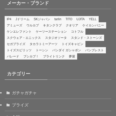
メーカー・ブランド
IP4
Jドリーム
SKジャパン
tarlin
TITO
UJITA
YELL
アミューズ
ウルカプ
キタンクラブ
クオリア
ケイカンパニー
ケンエレファント
ケーツーステーション
コトフル
スクウェア・エニックス
スタジオソータ
スタンド・ストーンズ
セガプライズ
タカラトミーアーツ
トイズキャビン
トイズスピリッツ
トーシン
バンダイ ガシャポン
バンプレスト
パレード
ブシカプ！
ブライトリンク
夢屋
カテゴリー
ガチャガチャ
プライズ