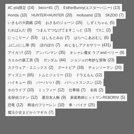
(14)
(7)
(13)
#C-pla限定
beco+81
EstherBunny(エスターバニー)
(10)
(20)
(23)
(7)
Honda
HUNTER×HUNTER
mofusand
SKZOO
(24)
(15)
(5)
いきもの大図鑑
おさるのジョージ
しずくちゃん
(8)
(13)
(2)
たれぱんだ
つまんでつなげてますこっと
てnこ
(53)
(7)
(6)
にっこりーノ
はしもとみお
はらぺこあおむし
(6)
(7)
(431)
ぷにぷにし隊
ぼのぼの
めじるしアクセサリー
(22)
(35)
(9)
アイカツ!
アンパンマン
オシャレ魔女 ラブ and ベリー
(3)
(44)
(23)
カエルの森工房
ガンダム
ジョジョの奇妙な冒険
(2)
(18)
(20)
スクウェア・エニックス
ズートピア
チェンソーマン
(65)
(11)
(12)
ディズニー
トムとジェリー
ドラえもん
(6)
(8)
(12)
ハイキュー
バーバパパ
パペットスンスン
(10)
(12)
(7)
(2)
ホロライブ
ミッフィー
仕事猫
名前
(12)
(9)
(5)
名探偵コナン
夏目友人帳
家庭教師ヒットマンREBORN!
(12)
(10)
(25)
恐竜
葬送のフリーレン
車・バイク
(7)
魔法少女まどか☆マギカ