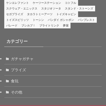
ケンエレファント
ケーツーステーション
コトフル
スクウェア・エニックス
スタジオソータ
スタンド・ストーンズ
セガプライズ
タカラトミーアーツ
トイズキャビン
トイズスピリッツ
トーシン
バンダイ ガシャポン
バンプレスト
パレード
ブシカプ！
ブライトリンク
夢屋
カテゴリー
ガチャガチャ
プライズ
食玩
その他