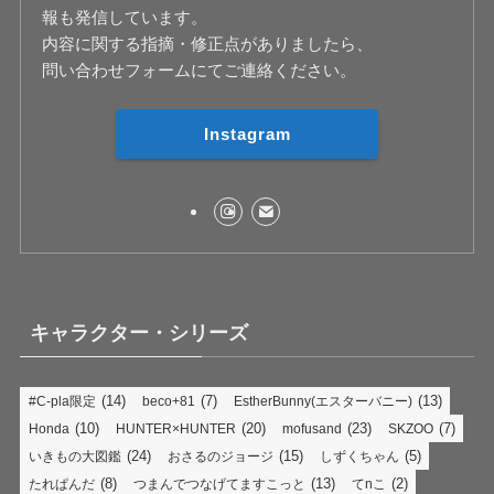
報も発信しています。
内容に関する指摘・修正点がありましたら、
問い合わせフォームにてご連絡ください。
Instagram
キャラクター・シリーズ
(14)
(7)
(13)
#C-pla限定
beco+81
EstherBunny(エスターバニー)
(10)
(20)
(23)
(7)
Honda
HUNTER×HUNTER
mofusand
SKZOO
(24)
(15)
(5)
いきもの大図鑑
おさるのジョージ
しずくちゃん
(8)
(13)
(2)
たれぱんだ
つまんでつなげてますこっと
てnこ