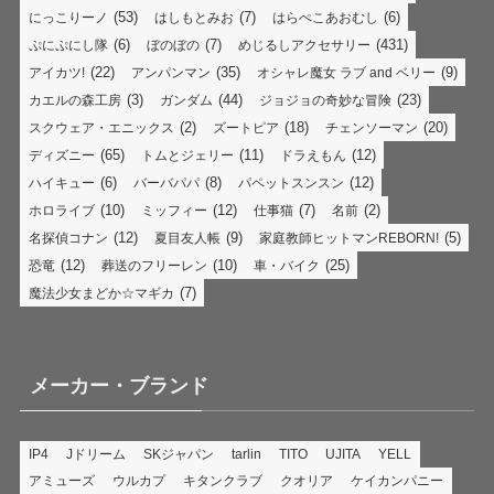
(53)
(7)
(6)
にっこりーノ
はしもとみお
はらぺこあおむし
(6)
(7)
(431)
ぷにぷにし隊
ぼのぼの
めじるしアクセサリー
(22)
(35)
(9)
アイカツ!
アンパンマン
オシャレ魔女 ラブ and ベリー
(3)
(44)
(23)
カエルの森工房
ガンダム
ジョジョの奇妙な冒険
(2)
(18)
(20)
スクウェア・エニックス
ズートピア
チェンソーマン
(65)
(11)
(12)
ディズニー
トムとジェリー
ドラえもん
(6)
(8)
(12)
ハイキュー
バーバパパ
パペットスンスン
(10)
(12)
(7)
(2)
ホロライブ
ミッフィー
仕事猫
名前
(12)
(9)
(5)
名探偵コナン
夏目友人帳
家庭教師ヒットマンREBORN!
(12)
(10)
(25)
恐竜
葬送のフリーレン
車・バイク
(7)
魔法少女まどか☆マギカ
メーカー・ブランド
IP4
Jドリーム
SKジャパン
tarlin
TITO
UJITA
YELL
アミューズ
ウルカプ
キタンクラブ
クオリア
ケイカンパニー