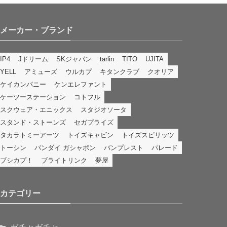
メーカー・ブランド
IP4
Jドリーム
SKジャパン
tarlin
TITO
UJITA
YELL
アミューズ
ウルカプ
キタンクラブ
クオリア
ケイカンパニー
ケンエレファント
ケーツーステーション
コトフル
スクウェア・エニックス
スタジオソータ
スタンド・ストーンズ
セガプライズ
タカラトミーアーツ
トイズキャビン
トイズスピリッツ
トーシン
バンダイ ガシャポン
バンプレスト
パレード
ブシカプ！
ブライトリンク
夢屋
カテゴリー