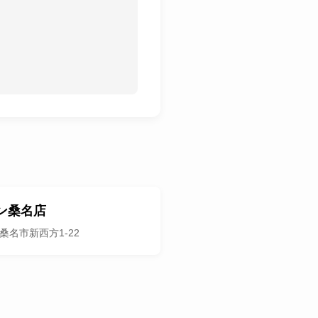
ン桑名店
桑名市新西方1-22