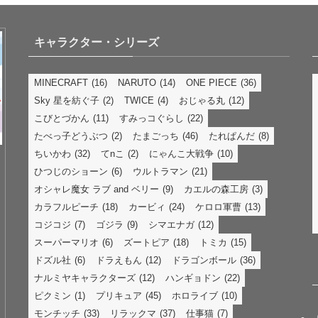
キャラクター・シリーズ
MINECRAFT
(16)
NARUTO
(14)
ONE PIECE
(36)
Sky 星を紡ぐ子
(2)
TWICE
(4)
おじゃる丸
(12)
こびとづかん
(11)
すみっコぐらし
(22)
たべっ子どうぶつ
(2)
たまごっち
(46)
たれぱんだ
(8)
ちいかわ
(32)
てnこ
(2)
にゃんこ大戦争
(10)
ひつじのショーン
(6)
ウルトラマン
(21)
オシャレ魔女 ラブ and ベリー
(9)
カエルの森工房
(3)
カラフルピーチ
(18)
カービィ
(24)
ケロロ軍曹
(13)
コジコジ
(7)
ゴジラ
(9)
シマエナガ
(12)
スーパーマリオ
(6)
ズートピア
(18)
トミカ
(15)
ドズル社
(6)
ドラえもん
(12)
ドラゴンボール
(36)
ナルミヤキャラクターズ
(12)
ハンギョドン
(22)
ピクミン
(1)
プリキュア
(45)
ホロライブ
(10)
モンチッチ
(33)
リラックマ
(37)
仕事猫
(7)