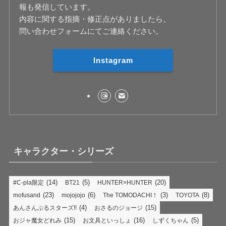
報も発信しています。
内容に関する指摘・修正点がありましたら、
問い合わせフォームにてご連絡ください。
Instagram
キャラクター・シリーズ
(14)
(5)
(20)
#C-pla限定
BT21
HUNTER×HUNTER
(23)
(6)
(3)
(8)
mofusand
mojojojo
The TOMODACHI！
TOYOTA
(4)
(15)
あんさんぶるスターズ!!
おさるのジョージ
(15)
(16)
(5)
おジャ魔女どれみ
お文具といっしょ
しずくちゃん