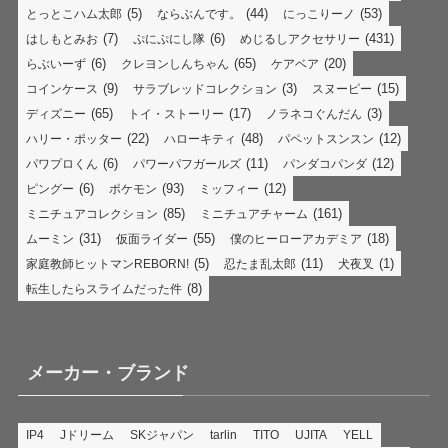
(5)
(44)
(53)
とっとこハム太郎
ならぶんです。
にっこりーノ
(7)
(6)
(431)
はしもとみお
ぷにぷにし隊
めじるしアクセサリー
(6)
(65)
(20)
らぶいーず
クレヨンしんちゃん
ケアベア
(9)
(3)
(15)
コインケース
サラブレッドコレクション
スヌーピー
(65)
(17)
(3)
ディズニー
トイ・ストーリー
ノラネコぐんだん
(22)
(48)
(12)
ハリー・ポッター
ハローキティ
パペットスンスン
(6)
(11)
(12)
パワプロくん
パワーパフガールズ
パンダコパンダ
(6)
(93)
(12)
ピングー
ポケモン
ミッフィー
(85)
(161)
ミニチュアコレクション
ミニチュアチャーム
(31)
(55)
(18)
ムーミン
仮面ライダー
僕のヒーローアカデミア
(5)
(11)
(1)
家庭教師ヒットマンREBORN!
忍たま乱太郎
犬夜叉
(8)
転生したらスライムだった件
メーカー・ブランド
IP4
Jドリーム
SKジャパン
tarlin
TITO
UJITA
YELL