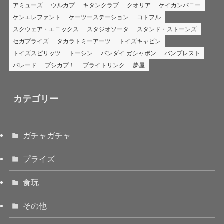
アミューズ
ウルカプ
キタンクラブ
クオリア
ケイカンパニー
ケンエレファント
ケーツーステーション
コトフル
スクウェア・エニックス
スタジオソータ
スタンド・ストーンズ
セガプライズ
タカラトミーアーツ
トイズキャビン
トイズスピリッツ
トーシン
バンダイ ガシャポン
バンプレスト
パレード
ブシカプ！
ブライトリンク
夢屋
カテゴリー
ガチャガチャ
プライズ
食玩
その他