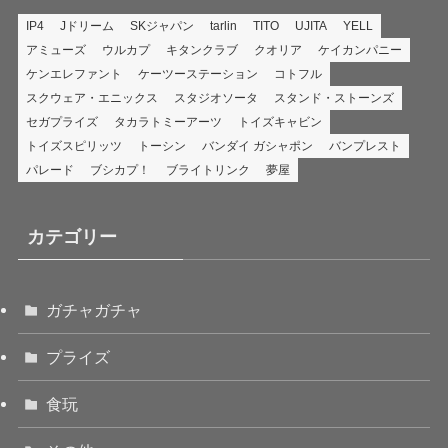
IP4
Jドリーム
SKジャパン
tarlin
TITO
UJITA
YELL
アミューズ
ウルカプ
キタンクラブ
クオリア
ケイカンパニー
ケンエレファント
ケーツーステーション
コトフル
スクウェア・エニックス
スタジオソータ
スタンド・ストーンズ
セガプライズ
タカラトミーアーツ
トイズキャビン
トイズスピリッツ
トーシン
バンダイ ガシャポン
バンプレスト
パレード
ブシカプ！
ブライトリンク
夢屋
カテゴリー
ガチャガチャ
プライズ
食玩