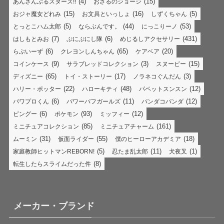
(4)
(15)
あんさんぶるスターズ!!
おさるのジョージ
(15)
(16)
(5)
おジャ魔女どれみ
お文具といっしょ
しずくちゃん
(5)
(44)
(53)
とっとこハム太郎
ならぶんです。
にっこりーノ
(7)
(6)
(431)
はしもとみお
ぷにぷにし隊
めじるしアクセサリー
(6)
(65)
(20)
らぶいーず
クレヨンしんちゃん
ケアベア
(9)
(3)
(15)
コインケース
サラブレッドコレクション
スヌーピー
(65)
(17)
(3)
ディズニー
トイ・ストーリー
ノラネコぐんだん
(22)
(48)
(12)
ハリー・ポッター
ハローキティ
パペットスンスン
(6)
(11)
(12)
パワプロくん
パワーパフガールズ
パンダコパンダ
(6)
(93)
(12)
ピングー
ポケモン
ミッフィー
(85)
(161)
ミニチュアコレクション
ミニチュアチャーム
(31)
(55)
(18)
ムーミン
仮面ライダー
僕のヒーローアカデミア
(5)
(11)
(1)
家庭教師ヒットマンREBORN!
忍たま乱太郎
犬夜叉
(8)
転生したらスライムだった件
メーカー・ブランド