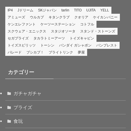
IP4
Jドリーム
SKジャパン
tarlin
TITO
UJITA
YELL
アミューズ
ウルカプ
キタンクラブ
クオリア
ケイカンパニー
ケンエレファント
ケーツーステーション
コトフル
スクウェア・エニックス
スタジオソータ
スタンド・ストーンズ
セガプライズ
タカラトミーアーツ
トイズキャビン
トイズスピリッツ
トーシン
バンダイ ガシャポン
バンプレスト
パレード
ブシカプ！
ブライトリンク
夢屋
カテゴリー
ガチャガチャ
プライズ
食玩