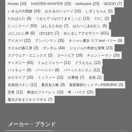
(10)
(20)
(23)
(7)
Honda
HUNTER×HUNTER
mofusand
SKZOO
(24)
(15)
(5)
いきもの大図鑑
おさるのジョージ
しずくちゃん
(8)
(13)
(2)
たれぱんだ
つまんでつなげてますこっと
てnこ
(53)
(7)
(6)
にっこりーノ
はしもとみお
はらぺこあおむし
(6)
(7)
(431)
ぷにぷにし隊
ぼのぼの
めじるしアクセサリー
(22)
(35)
(9)
アイカツ!
アンパンマン
オシャレ魔女 ラブ and ベリー
(3)
(44)
(23)
カエルの森工房
ガンダム
ジョジョの奇妙な冒険
(2)
(18)
(20)
スクウェア・エニックス
ズートピア
チェンソーマン
(65)
(11)
(12)
ディズニー
トムとジェリー
ドラえもん
(6)
(8)
(12)
ハイキュー
バーバパパ
パペットスンスン
(10)
(12)
(7)
(2)
ホロライブ
ミッフィー
仕事猫
名前
(12)
(9)
(5)
名探偵コナン
夏目友人帳
家庭教師ヒットマンREBORN!
(12)
(10)
(25)
恐竜
葬送のフリーレン
車・バイク
(7)
魔法少女まどか☆マギカ
メーカー・ブランド