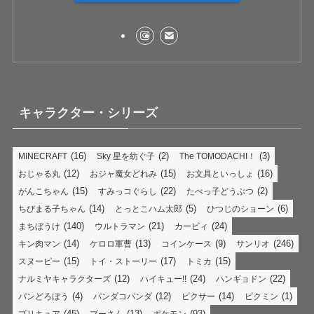
キャラクター・シリーズ
(16)
(2)
(3)
MINECRAFT
Sky 星を紡ぐ子
The TOMODACHI！
(12)
(15)
(16)
おじゃる丸
おジャ魔女どれみ
お文具といっしょ
(15)
(22)
(2)
がんこちゃん
すみっコぐらし
たべっ子どうぶつ
(14)
(5)
(6)
ちびまる子ちゃん
とっとこハム太郎
ひつじのショーン
(140)
(21)
(24)
まちぼうけ
ウルトラマン
カービィ
(14)
(13)
(9)
(246)
キン肉マン
ケロロ軍曹
コインケース
サンリオ
(15)
(17)
(15)
スヌーピー
トイ・ストーリー
トミカ
(12)
(24)
(22)
ナルミヤキャラクターズ
ハイキュー!!
ハンギョドン
(4)
(12)
(14)
(1)
パンどろぼう
パンダコパンダ
ピクサー
ピクミン
(45)
(13)
(93)