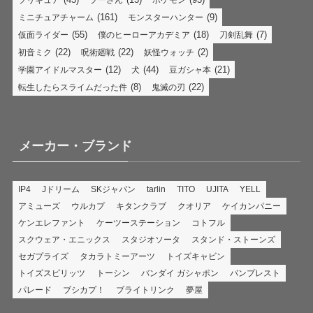
プリキュア
プーさん
ポケモン
(161)
(9)
ミニチュアチャーム
モンスターハンター
(55)
(18)
(7)
仮面ライダー
僕のヒーローアカデミア
刀剣乱舞
(22)
(22)
(2)
初音ミク
呪術廻戦
妖怪ウォッチ
(12)
(44)
(21)
学園アイドルマスター
犬
豆ガシャ本
(8)
(22)
転生したらスライムだった件
鬼滅の刃
メーカー・ブランド
IP4
Jドリーム
SKジャパン
tarlin
TITO
UJITA
YELL
アミューズ
ウルカプ
キタンクラブ
クオリア
ケイカンパニー
ケンエレファント
ケーツーステーション
コトフル
スクウェア・エニックス
スタジオソータ
スタンド・ストーンズ
セガプライズ
タカラトミーアーツ
トイズキャビン
トイズスピリッツ
トーシン
バンダイ ガシャポン
バンプレスト
パレード
ブシカプ！
ブライトリンク
夢屋