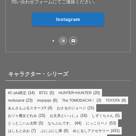
問い合わせフォームにてご連絡ください。
Instagram
キャラクター・シリーズ
(14)
(5)
(20)
#C-pla限定
BT21
HUNTER×HUNTER
(23)
(6)
(3)
(8)
mofusand
mojojojo
The TOMODACHI！
TOYOTA
(4)
(15)
あんさんぶるスターズ!!
おさるのジョージ
(15)
(16)
(5)
おジャ魔女どれみ
お文具といっしょ
しずくちゃん
(5)
(44)
(53)
とっとこハム太郎
ならぶんです。
にっこりーノ
(7)
(6)
(431)
はしもとみお
ぷにぷにし隊
めじるしアクセサリー