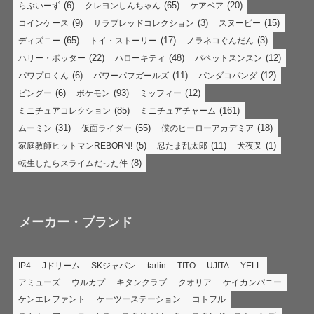
(6)
(65)
(20)
らぶいーず
クレヨンしんちゃん
ケアベア
(9)
(3)
(15)
コインケース
サラブレッドコレクション
スヌーピー
(65)
(17)
(3)
ディズニー
トイ・ストーリー
ノラネコぐんだん
(22)
(48)
(12)
ハリー・ポッター
ハローキティ
パペットスンスン
(6)
(11)
(12)
パワプロくん
パワーパフガールズ
パンダコパンダ
(6)
(93)
(12)
ピングー
ポケモン
ミッフィー
(85)
(161)
ミニチュアコレクション
ミニチュアチャーム
(31)
(55)
(18)
ムーミン
仮面ライダー
僕のヒーローアカデミア
(5)
(11)
(1)
家庭教師ヒットマンREBORN!
忍たま乱太郎
犬夜叉
(8)
転生したらスライムだった件
メーカー・ブランド
IP4
Jドリーム
SKジャパン
tarlin
TITO
UJITA
YELL
アミューズ
ウルカプ
キタンクラブ
クオリア
ケイカンパニー
ケンエレファント
ケーツーステーション
コトフル