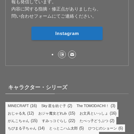
報も発信しています。
内容に関する指摘・修正点がありましたら、
問い合わせフォームにてご連絡ください。
Instagram
キャラクター・シリーズ
(16)
(2)
(3)
MINECRAFT
Sky 星を紡ぐ子
The TOMODACHI！
(12)
(15)
(16)
おじゃる丸
おジャ魔女どれみ
お文具といっしょ
(15)
(22)
(2)
がんこちゃん
すみっコぐらし
たべっ子どうぶつ
(14)
(5)
(6)
ちびまる子ちゃん
とっとこハム太郎
ひつじのショーン