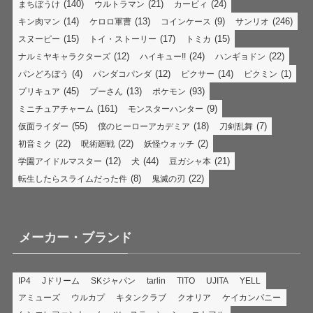
(140)
(21)
(24)
まちぼうけ
ウルトラマン
カービィ
(14)
(13)
(9)
(246)
キン肉マン
ケロロ軍曹
コインケース
サンリオ
(15)
(17)
(15)
スヌーピー
トイ・ストーリー
トミカ
(12)
(24)
(22)
ナルミヤキャラクターズ
ハイキュー!!
ハンギョドン
(4)
(12)
(14)
(1)
パンどろぼう
パンダコパンダ
ピクサー
ピクミン
(45)
(13)
(93)
プリキュア
プーさん
ポケモン
(161)
(9)
ミニチュアチャーム
モンスターハンター
(55)
(18)
(7)
仮面ライダー
僕のヒーローアカデミア
刀剣乱舞
(22)
(22)
(2)
初音ミク
呪術廻戦
妖怪ウォッチ
(12)
(44)
(21)
学園アイドルマスター
犬
豆ガシャ本
(8)
(22)
転生したらスライムだった件
鬼滅の刃
メーカー・ブランド
IP4
Jドリーム
SKジャパン
tarlin
TITO
UJITA
YELL
アミューズ
ウルカプ
キタンクラブ
クオリア
ケイカンパニー