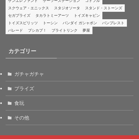
ケンエレファント
ケーツーステーション
コトフル
スクウェア・エニックス
スタジオソータ
スタンド・ストーンズ
セガプライズ
タカラトミーアーツ
トイズキャビン
トイズスピリッツ
トーシン
バンダイ ガシャポン
バンプレスト
パレード
ブシカプ！
ブライトリンク
夢屋
カテゴリー
ガチャガチャ
プライズ
食玩
その他