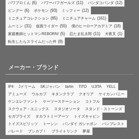
(6)
(11)
(12)
パワプロくん
パワーパフガールズ
パンダコパンダ
(6)
(93)
(12)
ピングー
ポケモン
ミッフィー
(85)
(161)
ミニチュアコレクション
ミニチュアチャーム
(31)
(55)
(18)
ムーミン
仮面ライダー
僕のヒーローアカデミア
(5)
(11)
(1)
家庭教師ヒットマンREBORN!
忍たま乱太郎
犬夜叉
(8)
転生したらスライムだった件
メーカー・ブランド
IP4
Jドリーム
SKジャパン
tarlin
TITO
UJITA
YELL
アミューズ
ウルカプ
キタンクラブ
クオリア
ケイカンパニー
ケンエレファント
ケーツーステーション
コトフル
スクウェア・エニックス
スタジオソータ
スタンド・ストーンズ
セガプライズ
タカラトミーアーツ
トイズキャビン
トイズスピリッツ
トーシン
バンダイ ガシャポン
バンプレスト
パレード
ブシカプ！
ブライトリンク
夢屋