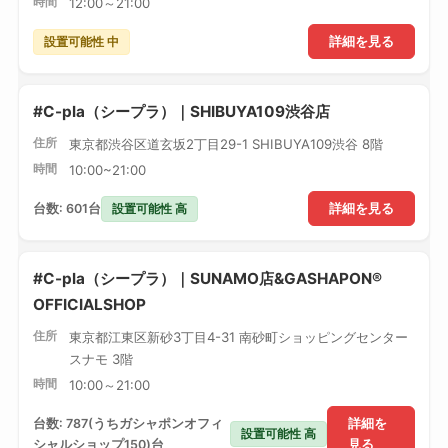
時間
12:00～21:00
設置可能性 中
詳細を見る
#C-pla（シープラ）｜SHIBUYA109渋谷店
住所
東京都渋谷区道玄坂2丁目29-1 SHIBUYA109渋谷 8階
時間
10:00~21:00
設置可能性 高
台数: 601台
詳細を見る
#C-pla（シープラ）｜SUNAMO店&GASHAPON®
OFFICIALSHOP
住所
東京都江東区新砂3丁目4-31 南砂町ショッピングセンター
スナモ 3階
時間
10:00～21:00
台数: 787(うちガシャポンオフィ
詳細を
設置可能性 高
シャルショップ150)台
見る