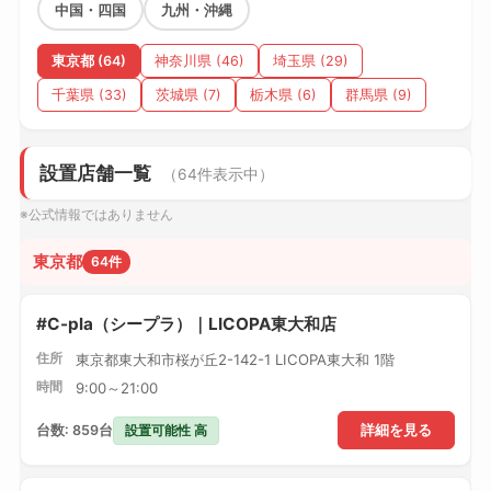
中国・四国
九州・沖縄
東京都 (64)
神奈川県 (46)
埼玉県 (29)
千葉県 (33)
茨城県 (7)
栃木県 (6)
群馬県 (9)
設置店舗一覧
（64件表示中）
※公式情報ではありません
東京都
64件
#C-pla（シープラ）｜LICOPA東大和店
住所
東京都東大和市桜が丘2-142-1 LICOPA東大和 1階
時間
9:00～21:00
設置可能性 高
台数: 859台
詳細を見る