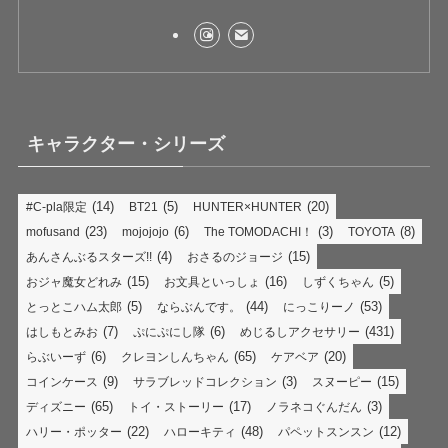
キャラクター・シリーズ
(14)
(5)
(20)
#C-pla限定
BT21
HUNTER×HUNTER
(23)
(6)
(3)
(8)
mofusand
mojojojo
The TOMODACHI！
TOYOTA
(4)
(15)
あんさんぶるスターズ!!
おさるのジョージ
(15)
(16)
(5)
おジャ魔女どれみ
お文具といっしょ
しずくちゃん
(5)
(44)
(53)
とっとこハム太郎
ならぶんです。
にっこりーノ
(7)
(6)
(431)
はしもとみお
ぷにぷにし隊
めじるしアクセサリー
(6)
(65)
(20)
らぶいーず
クレヨンしんちゃん
ケアベア
(9)
(3)
(15)
コインケース
サラブレッドコレクション
スヌーピー
(65)
(17)
(3)
ディズニー
トイ・ストーリー
ノラネコぐんだん
(22)
(48)
(12)
ハリー・ポッター
ハローキティ
パペットスンスン