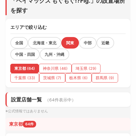
「ベイマックス もぐもぐ!?Fig.」の設置場所
を探す
エリアで絞り込む
全国
北海道・東北
関東
中部
近畿
中国・四国
九州・沖縄
東京都 (64)
神奈川県 (46)
埼玉県 (29)
千葉県 (33)
茨城県 (7)
栃木県 (6)
群馬県 (9)
設置店舗一覧
（64件表示中）
※公式情報ではありません
東京都
64件