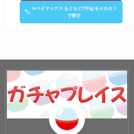
≫ベイマックス もぐもぐ!?Fig.をメルカリ
🏷
で探す