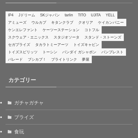
IP4
Jドリーム
SKジャパン
tarlin
TITO
UJITA
YELL
アミューズ
ウルカプ
キタンクラブ
クオリア
ケイカンパニー
ケンエレファント
ケーツーステーション
コトフル
スクウェア・エニックス
スタジオソータ
スタンド・ストーンズ
セガプライズ
タカラトミーアーツ
トイズキャビン
トイズスピリッツ
トーシン
バンダイ ガシャポン
バンプレスト
パレード
ブシカプ！
ブライトリンク
夢屋
カテゴリー
ガチャガチャ
プライズ
食玩