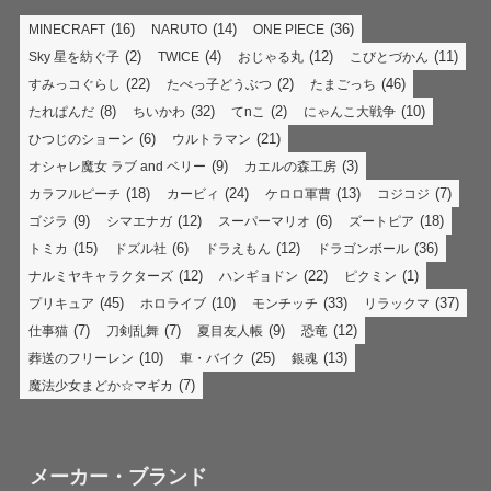
(16)
(14)
(36)
MINECRAFT
NARUTO
ONE PIECE
(2)
(4)
(12)
(11)
Sky 星を紡ぐ子
TWICE
おじゃる丸
こびとづかん
(22)
(2)
(46)
すみっコぐらし
たべっ子どうぶつ
たまごっち
(8)
(32)
(2)
(10)
たれぱんだ
ちいかわ
てnこ
にゃんこ大戦争
(6)
(21)
ひつじのショーン
ウルトラマン
(9)
(3)
オシャレ魔女 ラブ and ベリー
カエルの森工房
(18)
(24)
(13)
(7)
カラフルピーチ
カービィ
ケロロ軍曹
コジコジ
(9)
(12)
(6)
(18)
ゴジラ
シマエナガ
スーパーマリオ
ズートピア
(15)
(6)
(12)
(36)
トミカ
ドズル社
ドラえもん
ドラゴンボール
(12)
(22)
(1)
ナルミヤキャラクターズ
ハンギョドン
ピクミン
(45)
(10)
(33)
(37)
プリキュア
ホロライブ
モンチッチ
リラックマ
(7)
(7)
(9)
(12)
仕事猫
刀剣乱舞
夏目友人帳
恐竜
(10)
(25)
(13)
葬送のフリーレン
車・バイク
銀魂
(7)
魔法少女まどか☆マギカ
メーカー・ブランド