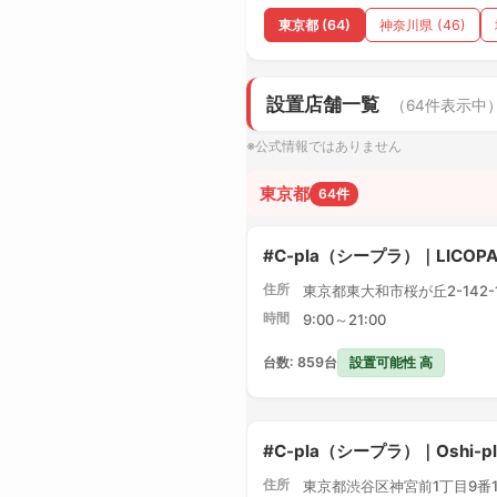
東京都 (64)
神奈川県 (46)
設置店舗一覧
（64件表示中
※公式情報ではありません
東京都
64件
#C-pla（シープラ）｜LICO
住所
東京都東大和市桜が丘2-142-1 
時間
9:00～21:00
設置可能性 高
台数: 859台
#C-pla（シープラ）｜Oshi-
住所
東京都渋谷区神宮前1丁目9番1