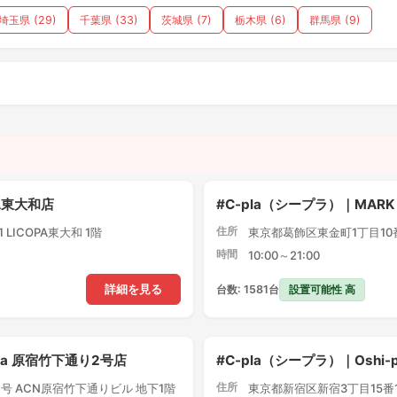
埼玉県 (29)
千葉県 (33)
茨城県 (7)
栃木県 (6)
群馬県 (9)
）
PA東大和店
#C-pla（シープラ）｜MARK
住所
LICOPA東大和 1階
東京都葛飾区東金町1丁目10番1
時間
10:00～21:00
設置可能性 高
詳細を見る
台数: 1581台
pla 原宿竹下通り2号店
#C-pla（シープラ）｜Oshi
住所
号 ACN原宿竹下通りビル 地下1階
東京都新宿区新宿3丁目15番1