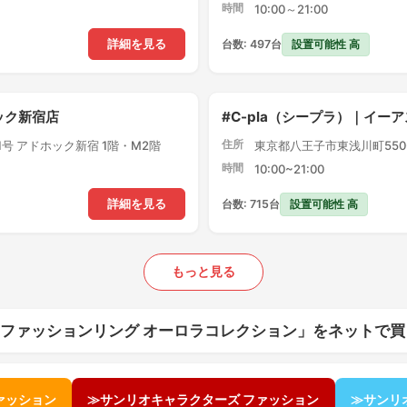
時間
10:00～21:00
設置可能性 高
詳細を見る
台数: 497台
ック新宿店
#C-pla（シープラ）｜イー
住所
1号 アドホック新宿 1階・M2階
東京都八王子市東浅川町550-
時間
10:00~21:00
設置可能性 高
詳細を見る
台数: 715台
もっと見る
 ファッションリング オーロラコレクション」をネットで買
ァッション
≫サンリオキャラクターズ ファッション
≫サンリ