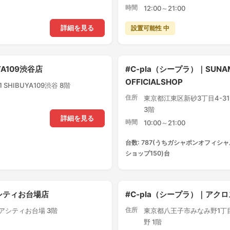
時間
12:00～21:00
設置可能性 中
詳細を見る
YA109渋谷店
#C-pla（シープラ）｜SUNA
OFFICIALSHOP
SHIBUYA109渋谷 8階
住所
東京都江東区新砂3丁目4-3
3階
詳細を見る
時間
10:00～21:00
台数: 787(うちガシャポンオフィシャ
ショップ150)台
アシティお台場店
#C-pla（シープラ）｜ア
住所
クアシティお台場 3階
東京都八王子市みなみ野1丁目
野 1階