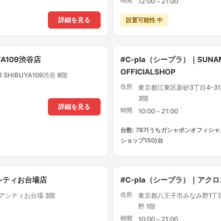
時間
12:00～21:00
設置可能性 中
詳細を見る
YA109渋谷店
#C-pla（シープラ）｜SUNA
OFFICIALSHOP
SHIBUYA109渋谷 8階
住所
東京都江東区新砂3丁目4-3
3階
詳細を見る
時間
10:00～21:00
台数: 787(うちガシャポンオフィシャ
ショップ150)台
アシティお台場店
#C-pla（シープラ）｜ア
住所
クアシティお台場 3階
東京都八王子市みなみ野1丁目
野 1階
時間
10:00～21:00