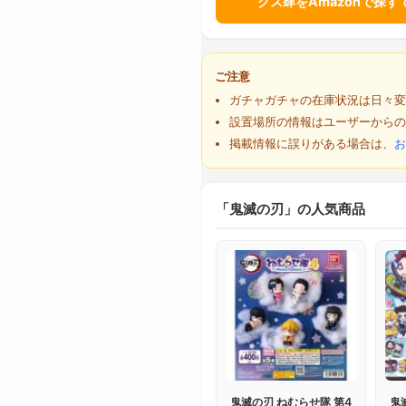
クス肆をAmazonで探す
ご注意
ガチャガチャの在庫状況は日々変
設置場所の情報はユーザーからの
掲載情報に誤りがある場合は、
お
「鬼滅の刃」の人気商品
鬼滅の刃 ねむらせ隊 第4
鬼