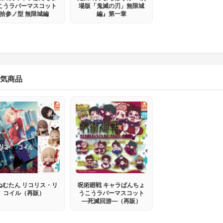
こうラバーマスコット
場版「鬼滅の刃」無限城
拾参ノ型 無限城編
編』第一章
気商品
ねむたん リコリス・リ
呪術廻戦 キャラばんちょ
コイル（再販）
うこうラバーマスコット
―死滅回游―（再販）