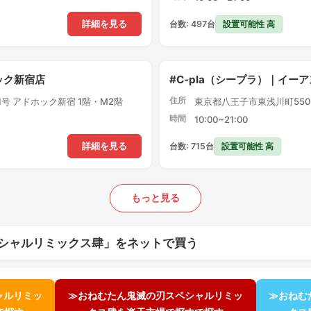
設置可能性 高
詳細を見る
台数: 497台
ック新宿店
#C-pla（シープラ）｜イー
住所
1号 アドホック新宿 1階・M2階
東京都八王子市東浅川町550-
時間
10:00~21:00
設置可能性 高
詳細を見る
台数: 715台
もっと見る
シャルリミックス肆」をネットで買う
ャルリミッ
≫おねむたん鬼滅の刃スペシャルリミッ
≫おねむ