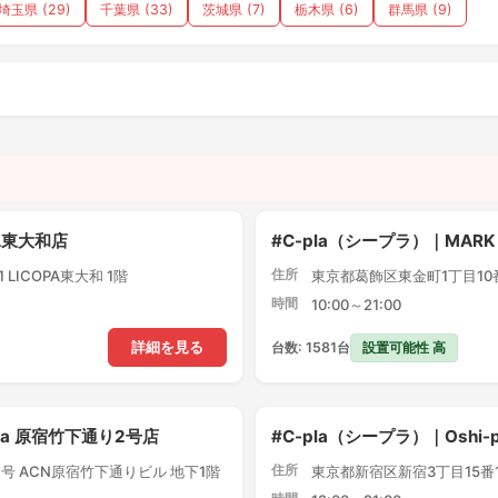
埼玉県 (29)
千葉県 (33)
茨城県 (7)
栃木県 (6)
群馬県 (9)
）
PA東大和店
#C-pla（シープラ）｜MARK
住所
LICOPA東大和 1階
東京都葛飾区東金町1丁目10番1
時間
10:00～21:00
設置可能性 高
詳細を見る
台数: 1581台
pla 原宿竹下通り2号店
#C-pla（シープラ）｜Oshi
住所
号 ACN原宿竹下通りビル 地下1階
東京都新宿区新宿3丁目15番1