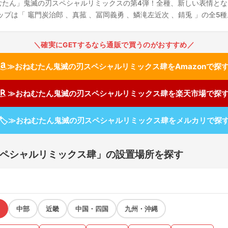
むたん」鬼滅の刃スペシャルリミックスの第4弾！全種、新しい表情と
プは「 竈門炭治郎 、真菰 、冨岡義勇 、鱗滝左近次 、錆兎 」の全5種
＼確実にGETするなら通販で買うのがおすすめ／
≫おねむたん鬼滅の刃スペシャルリミックス肆をAmazonで探
≫おねむたん鬼滅の刃スペシャルリミックス肆を楽天市場で探
🏷
≫おねむたん鬼滅の刃スペシャルリミックス肆をメルカリで探
ペシャルリミックス肆」の設置場所を探す
中部
近畿
中国・四国
九州・沖縄