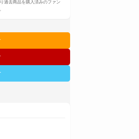
なり過去商品を購入済みのファン
。
す
す
す