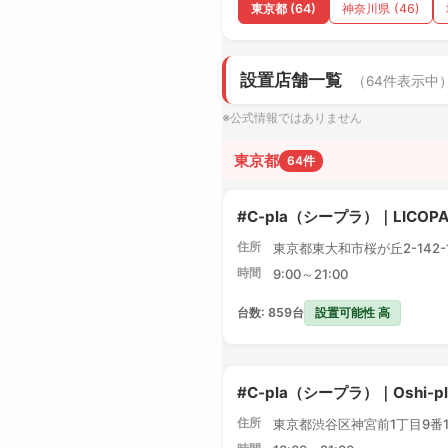
東京都 (64)
神奈川県 (46)
設置店舗一覧
（64件表示中
※公式情報ではありません
東京都
64件
#C-pla（シープラ）｜LICO
住所
東京都東大和市桜が丘2-142-1 
時間
9:00～21:00
設置可能性 高
台数: 859台
#C-pla（シープラ）｜Oshi-
住所
東京都渋谷区神宮前1丁目9番1