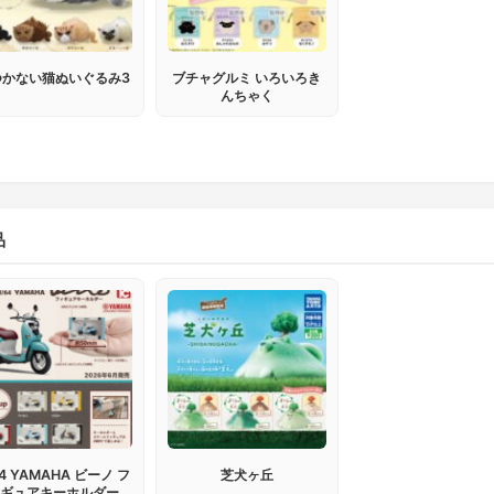
つかない猫ぬいぐるみ3
ブチャグルミ いろいろき
んちゃく
品
64 YAMAHA ビーノ フ
芝犬ヶ丘
ィギュアキーホルダー