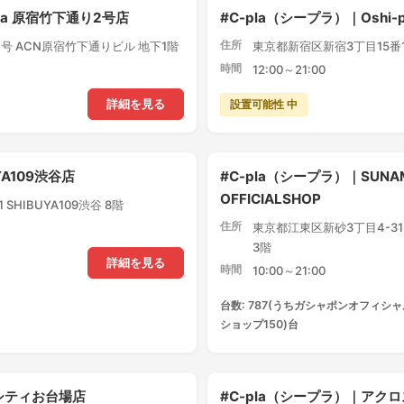
pla 原宿竹下通り2号店
#C-pla（シープラ）｜Oshi
住所
号 ACN原宿竹下通りビル 地下1階
東京都新宿区新宿3丁目15番1
時間
12:00～21:00
設置可能性 中
詳細を見る
YA109渋谷店
#C-pla（シープラ）｜SUNA
OFFICIALSHOP
SHIBUYA109渋谷 8階
住所
東京都江東区新砂3丁目4-3
3階
詳細を見る
時間
10:00～21:00
台数: 787(うちガシャポンオフィシャ
ショップ150)台
アシティお台場店
#C-pla（シープラ）｜ア