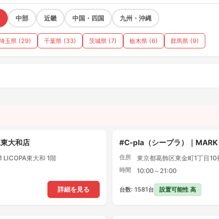
中部
近畿
中国・四国
九州・沖縄
埼玉県 (29)
千葉県 (33)
茨城県 (7)
栃木県 (6)
群馬県 (9)
）
PA東大和店
#C-pla（シープラ）｜MARK
住所
LICOPA東大和 1階
東京都葛飾区東金町1丁目10番1
時間
10:00～21:00
設置可能性 高
詳細を見る
台数: 1581台