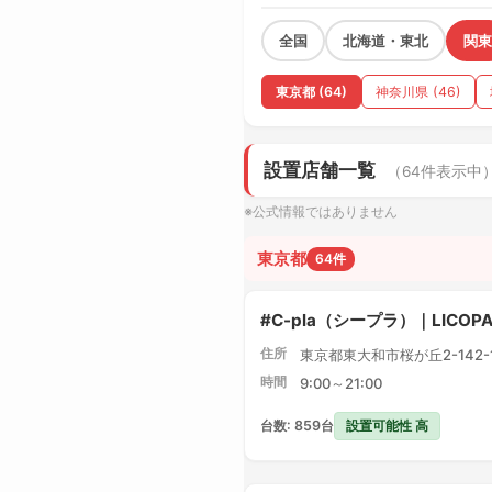
全国
北海道・東北
関東
東京都 (64)
神奈川県 (46)
設置店舗一覧
（64件表示中
※公式情報ではありません
東京都
64件
#C-pla（シープラ）｜LICO
住所
東京都東大和市桜が丘2-142-1 
時間
9:00～21:00
設置可能性 高
台数: 859台