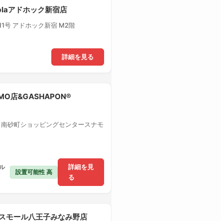
-plaアドホック新宿店
1号 アドホック新宿 M2階
詳細を見る
MO店&GASHAPON®
1 南砂町ショッピングセンタースナモ
ル
詳細を見
設置可能性 高
る
クロスモール八王子みなみ野店