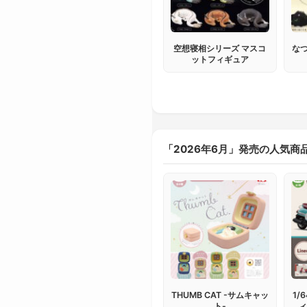
空想寝相シリーズ マスコ
な
ットフィギュア
「2026年6月」発売の人気商
THUMB CAT -サムキャッ
1/
ト-