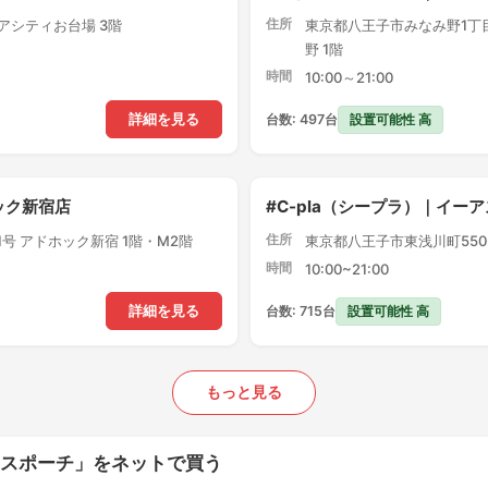
住所
クアシティお台場 3階
東京都八王子市みなみ野1丁目
野 1階
時間
10:00～21:00
設置可能性 高
詳細を見る
台数: 497台
ック新宿店
#C-pla（シープラ）｜イー
住所
1号 アドホック新宿 1階・M2階
東京都八王子市東浅川町550-
時間
10:00~21:00
設置可能性 高
詳細を見る
台数: 715台
もっと見る
イスポーチ」をネットで買う