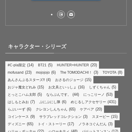
キャラクター・シリーズ
(14)
(5)
(20)
#C-pla限定
BT21
HUNTER×HUNTER
(23)
(6)
(3)
(8)
mofusand
mojojojo
The TOMODACHI！
TOYOTA
(4)
(15)
あんさんぶるスターズ!!
おさるのジョージ
(15)
(16)
(5)
おジャ魔女どれみ
お文具といっしょ
しずくちゃん
(5)
(44)
(53)
とっとこハム太郎
ならぶんです。
にっこりーノ
(7)
(6)
(431)
はしもとみお
ぷにぷにし隊
めじるしアクセサリー
(6)
(65)
(20)
らぶいーず
クレヨンしんちゃん
ケアベア
(9)
(3)
(15)
コインケース
サラブレッドコレクション
スヌーピー
(65)
(17)
(3)
ディズニー
トイ・ストーリー
ノラネコぐんだん
(22)
(48)
(12)
ハリー・ポッター
ハローキティ
パペットスンスン