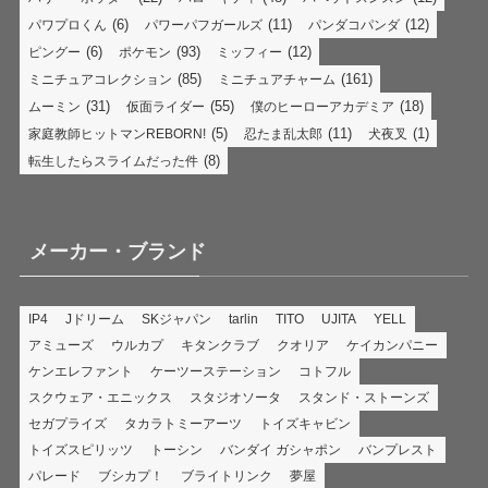
(6)
(11)
(12)
パワプロくん
パワーパフガールズ
パンダコパンダ
(6)
(93)
(12)
ピングー
ポケモン
ミッフィー
(85)
(161)
ミニチュアコレクション
ミニチュアチャーム
(31)
(55)
(18)
ムーミン
仮面ライダー
僕のヒーローアカデミア
(5)
(11)
(1)
家庭教師ヒットマンREBORN!
忍たま乱太郎
犬夜叉
(8)
転生したらスライムだった件
メーカー・ブランド
IP4
Jドリーム
SKジャパン
tarlin
TITO
UJITA
YELL
アミューズ
ウルカプ
キタンクラブ
クオリア
ケイカンパニー
ケンエレファント
ケーツーステーション
コトフル
スクウェア・エニックス
スタジオソータ
スタンド・ストーンズ
セガプライズ
タカラトミーアーツ
トイズキャビン
トイズスピリッツ
トーシン
バンダイ ガシャポン
バンプレスト
パレード
ブシカプ！
ブライトリンク
夢屋