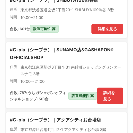
#C-pla（シープラ）｜SHIBUYA109渋谷店
住所
東京都渋谷区道玄坂2丁目29-1 SHIBUYA109渋谷 8階
時間
10:00~21:00
設置可能性 高
台数: 601台
詳細を見る
#C-pla（シープラ）｜SUNAMO店&GASHAPON®
OFFICIALSHOP
住所
東京都江東区新砂3丁目4-31 南砂町ショッピングセンター
スナモ 3階
時間
10:00～21:00
台数: 787(うちガシャポンオフィ
詳細を
設置可能性 高
シャルショップ150)台
見る
#C-pla（シープラ）｜アクアシティお台場店
住所
東京都港区台場1丁目7-1 アクアシティお台場 3階