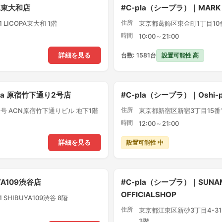
PA東大和店
#C-pla（シープラ）｜MARK
住所
LICOPA東大和 1階
東京都葛飾区東金町1丁目10番1
時間
10:00～21:00
設置可能性 高
詳細を見る
台数: 1581台
pla 原宿竹下通り2号店
#C-pla（シープラ）｜Oshi
住所
号 ACN原宿竹下通りビル 地下1階
東京都新宿区新宿3丁目15番1
時間
12:00～21:00
設置可能性 中
詳細を見る
YA109渋谷店
#C-pla（シープラ）｜SUNA
OFFICIALSHOP
SHIBUYA109渋谷 8階
住所
東京都江東区新砂3丁目4-3
3階