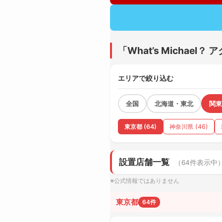
「What’s Micha
エリアで絞り込む
全国
北海道・東北
関東
東京都 (64)
神奈川県 (46)
設置店舗一覧
（64件表示中
※公式情報ではありません
東京都
64件