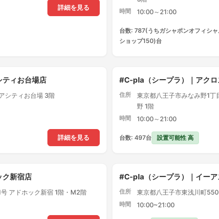
詳細を見る
時間
10:00～21:00
台数: 787(うちガシャポンオフィシャ
ショップ150)台
アシティお台場店
#C-pla（シープラ）｜ア
住所
クアシティお台場 3階
東京都八王子市みなみ野1丁目
野 1階
時間
10:00～21:00
設置可能性 高
詳細を見る
台数: 497台
ック新宿店
#C-pla（シープラ）｜イー
住所
1号 アドホック新宿 1階・M2階
東京都八王子市東浅川町550-
時間
10:00~21:00