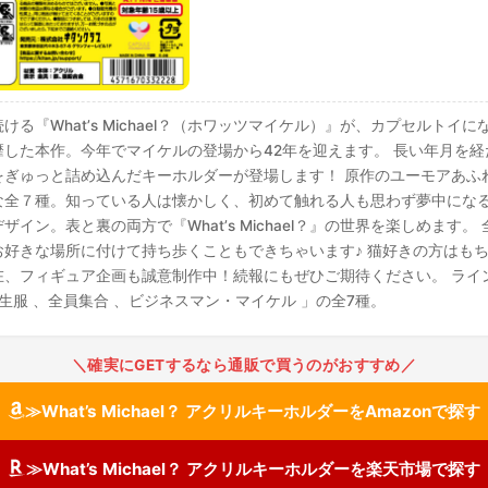
る『Whatʼs Michael？（ホワッツマイケル）』が、カプセルトイ
した本作。今年でマイケルの登場から42年を迎えます。 長い年月を
をぎゅっと詰め込んだキーホルダーが登場します！ 原作のユーモアあふ
な全７種。知っている人は懐かしく、初めて触れる人も思わず夢中になる
イン。表と裏の両方で『Whatʼs Michael？』の世界を楽しめます
好きな場所に付けて持ち歩くこともできちゃいます♪ 猫好きの方はも
、フィギュア企画も誠意制作中！続報にもぜひご期待ください。 ライン
生服 、全員集合 、ビジネスマン・マイケル 」の全7種。
＼確実にGETするなら通販で買うのがおすすめ／
≫What’s Michael？ アクリルキーホルダーをAmazonで探す
≫What’s Michael？ アクリルキーホルダーを楽天市場で探す