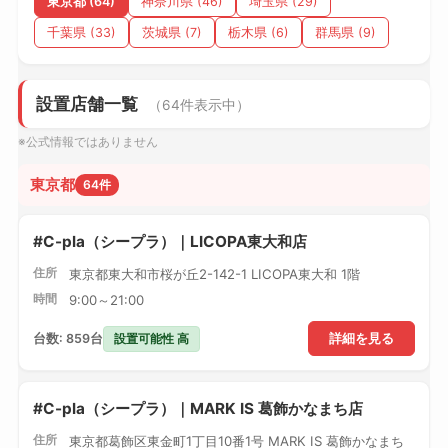
東京都 (64)
神奈川県 (46)
埼玉県 (29)
千葉県 (33)
茨城県 (7)
栃木県 (6)
群馬県 (9)
設置店舗一覧
（64件表示中）
※公式情報ではありません
東京都
64件
#C-pla（シープラ）｜LICOPA東大和店
住所
東京都東大和市桜が丘2-142-1 LICOPA東大和 1階
時間
9:00～21:00
設置可能性 高
台数: 859台
詳細を見る
#C-pla（シープラ）｜MARK IS 葛飾かなまち店
住所
東京都葛飾区東金町1丁目10番1号 MARK IS 葛飾かなまち