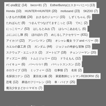
(14)
(7)
(13)
#C-pla限定
beco+81
EstherBunny(エスターバニー)
(10)
(20)
(23)
(7)
Honda
HUNTER×HUNTER
mofusand
SKZOO
(24)
(15)
(5)
いきもの大図鑑
おさるのジョージ
しずくちゃん
(8)
(13)
(2)
たれぱんだ
つまんでつなげてますこっと
てnこ
(53)
(7)
(6)
にっこりーノ
はしもとみお
はらぺこあおむし
(6)
(7)
(431)
ぷにぷにし隊
ぼのぼの
めじるしアクセサリー
(22)
(35)
(9)
アイカツ!
アンパンマン
オシャレ魔女 ラブ and ベリー
(3)
(44)
(23)
カエルの森工房
ガンダム
ジョジョの奇妙な冒険
(2)
(18)
(20)
スクウェア・エニックス
ズートピア
チェンソーマン
(65)
(11)
(12)
ディズニー
トムとジェリー
ドラえもん
(6)
(8)
(12)
ハイキュー
バーバパパ
パペットスンスン
(10)
(12)
(7)
(2)
ホロライブ
ミッフィー
仕事猫
名前
(12)
(9)
(5)
名探偵コナン
夏目友人帳
家庭教師ヒットマンREBORN!
(12)
(10)
(25)
恐竜
葬送のフリーレン
車・バイク
(7)
魔法少女まどか☆マギカ