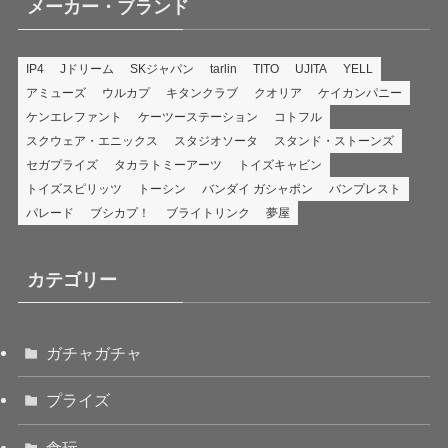
メーカー・ブランド
IP4
Jドリーム
SKジャパン
tarlin
TITO
UJITA
YELL
アミューズ
ウルカプ
キタンクラブ
クオリア
ケイカンパニー
ケンエレファント
ケーツーステーション
コトフル
スクウェア・エニックス
スタジオソータ
スタンド・ストーンズ
セガプライズ
タカラトミーアーツ
トイズキャビン
トイズスピリッツ
トーシン
バンダイ ガシャポン
バンプレスト
パレード
ブシカプ！
ブライトリンク
夢屋
カテゴリー
ガチャガチャ
プライズ
食玩