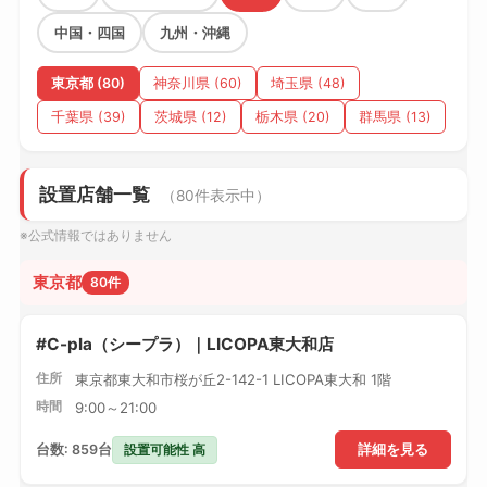
中国・四国
九州・沖縄
東京都 (80)
神奈川県 (60)
埼玉県 (48)
千葉県 (39)
茨城県 (12)
栃木県 (20)
群馬県 (13)
設置店舗一覧
（80件表示中）
※公式情報ではありません
東京都
80件
#C-pla（シープラ）｜LICOPA東大和店
住所
東京都東大和市桜が丘2-142-1 LICOPA東大和 1階
時間
9:00～21:00
設置可能性 高
台数: 859台
詳細を見る