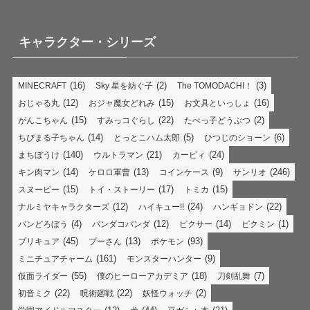
キャラクター・シリーズ
(16)
(2)
(3)
MINECRAFT
Sky 星を紡ぐ子
The TOMODACHI！
(12)
(15)
(16)
おじゃる丸
おジャ魔女どれみ
お文具といっしょ
(15)
(22)
(2)
がんこちゃん
すみっコぐらし
たべっ子どうぶつ
(14)
(5)
(6)
ちびまる子ちゃん
とっとこハム太郎
ひつじのショーン
(140)
(21)
(24)
まちぼうけ
ウルトラマン
カービィ
(14)
(13)
(9)
(246)
キン肉マン
ケロロ軍曹
コインケース
サンリオ
(15)
(17)
(15)
スヌーピー
トイ・ストーリー
トミカ
(12)
(24)
(22)
ナルミヤキャラクターズ
ハイキュー!!
ハンギョドン
(4)
(12)
(14)
(1)
パンどろぼう
パンダコパンダ
ピクサー
ピクミン
(45)
(13)
(93)
プリキュア
プーさん
ポケモン
(161)
(9)
ミニチュアチャーム
モンスターハンター
(55)
(18)
(7)
仮面ライダー
僕のヒーローアカデミア
刀剣乱舞
(22)
(22)
(2)
初音ミク
呪術廻戦
妖怪ウォッチ