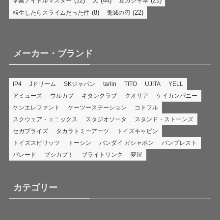
(12)
(44)
(21)
学園アイドルマスター
犬
豆ガシャ本
(8)
(22)
転生したらスライムだった件
鬼滅の刃
メーカー・ブランド
IP4
Jドリーム
SKジャパン
tarlin
TITO
UJITA
YELL
アミューズ
ウルカプ
キタンクラブ
クオリア
ケイカンパニー
ケンエレファント
ケーツーステーション
コトフル
スクウェア・エニックス
スタジオソータ
スタンド・ストーンズ
セガプライズ
タカラトミーアーツ
トイズキャビン
トイズスピリッツ
トーシン
バンダイ ガシャポン
バンプレスト
パレード
ブシカプ！
ブライトリンク
夢屋
カテゴリー