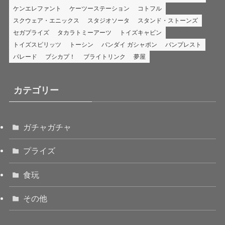
ケンエレファント
ケーツーステーション
コトフル
スクウェア・エニックス
スタジオソータ
スタンド・ストーンズ
セガプライズ
タカラトミーアーツ
トイズキャビン
トイズスピリッツ
トーシン
バンダイ ガシャポン
バンプレスト
パレード
ブシカプ！
ブライトリンク
夢屋
カテゴリー
ガチャガチャ
プライズ
食玩
その他