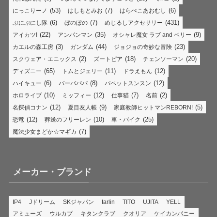
(53)
(7)
(6)
にっこりーノ
はしもとみお
はらぺこあおむし
(6)
(7)
(431)
ぷにぷにし隊
ぼのぼの
めじるしアクセサリー
(22)
(35)
(9)
アイカツ!
アンパンマン
オシャレ魔女 ラブ and ベリー
(3)
(44)
(23)
カエルの森工房
ガンダム
ジョジョの奇妙な冒険
(2)
(18)
(20)
スクウェア・エニックス
ズートピア
チェンソーマン
(65)
(11)
(12)
ディズニー
トムとジェリー
ドラえもん
(6)
(8)
(12)
ハイキュー
バーバパパ
パペットスンスン
(10)
(12)
(7)
(2)
ホロライブ
ミッフィー
仕事猫
名前
(12)
(9)
(5)
名探偵コナン
夏目友人帳
家庭教師ヒットマンREBORN!
(12)
(10)
(25)
恐竜
葬送のフリーレン
車・バイク
(7)
魔法少女まどか☆マギカ
メーカー・ブランド
IP4
Jドリーム
SKジャパン
tarlin
TITO
UJITA
YELL
アミューズ
ウルカプ
キタンクラブ
クオリア
ケイカンパニー