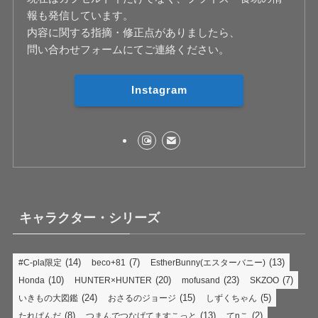
報も発信しています。
内容に関する指摘・修正点がありましたら、
問い合わせフォームにてご連絡ください。
Instagram
キャラクター・シリーズ
(14)
(7)
(13)
#C-pla限定
beco+81
EstherBunny(エスターバニー)
(10)
(20)
(23)
(7)
Honda
HUNTER×HUNTER
mofusand
SKZOO
(24)
(15)
(5)
いきもの大図鑑
おさるのジョージ
しずくちゃん
(8)
(13)
(2)
たれぱんだ
つまんでつなげてますこっと
てnこ