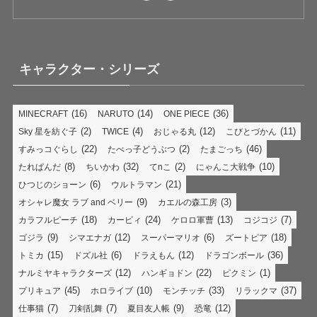
キャラクター・シリーズ
(16)
(14)
(36)
MINECRAFT
NARUTO
ONE PIECE
(2)
(4)
(12)
(11)
Sky 星を紡ぐ子
TWICE
おじゃる丸
こびとづかん
(22)
(2)
(46)
すみっコぐらし
たべっ子どうぶつ
たまごっち
(8)
(32)
(2)
(10)
たれぱんだ
ちいかわ
てnこ
にゃんこ大戦争
(6)
(21)
ひつじのショーン
ウルトラマン
(9)
(3)
オシャレ魔女 ラブ and ベリー
カエルの森工房
(18)
(24)
(13)
(7)
カラフルピーチ
カービィ
ケロロ軍曹
コジコジ
(9)
(12)
(6)
(18)
ゴジラ
シマエナガ
スーパーマリオ
ズートピア
(15)
(6)
(12)
(36)
トミカ
ドズル社
ドラえもん
ドラゴンボール
(12)
(22)
(1)
ナルミヤキャラクターズ
ハンギョドン
ピクミン
(45)
(10)
(33)
(37)
プリキュア
ホロライブ
モンチッチ
リラックマ
(7)
(7)
(9)
(12)
仕事猫
刀剣乱舞
夏目友人帳
恐竜