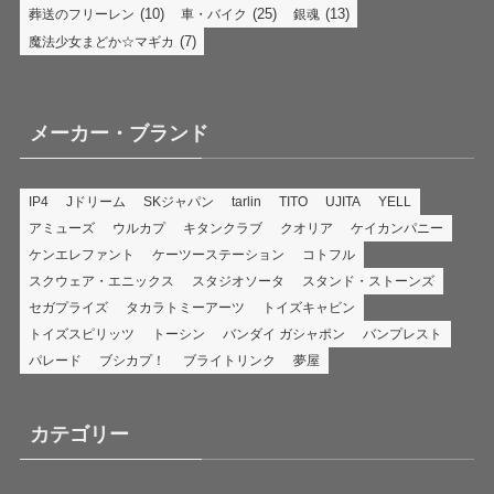
(10)
(25)
(13)
葬送のフリーレン
車・バイク
銀魂
(7)
魔法少女まどか☆マギカ
メーカー・ブランド
IP4
Jドリーム
SKジャパン
tarlin
TITO
UJITA
YELL
アミューズ
ウルカプ
キタンクラブ
クオリア
ケイカンパニー
ケンエレファント
ケーツーステーション
コトフル
スクウェア・エニックス
スタジオソータ
スタンド・ストーンズ
セガプライズ
タカラトミーアーツ
トイズキャビン
トイズスピリッツ
トーシン
バンダイ ガシャポン
バンプレスト
パレード
ブシカプ！
ブライトリンク
夢屋
カテゴリー