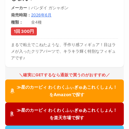
メーカー
バンダイ ガシャポン
発売時期
2026年6月
種類
全4種
1回 300円
まるで粘土でこねたような、手作り感フィギュア！目はラ
メが入ったクリアパーツで、キラキラ輝く特別なフィギュ
アです♪
＼確実にGETするなら通販で買うのがおすすめ／
≫星のカービィ わくわくふぃぎゅあこれくしょん！
をAmazonで探す
≫星のカービィ わくわくふぃぎゅあこれくしょん！
を楽天市場で探す