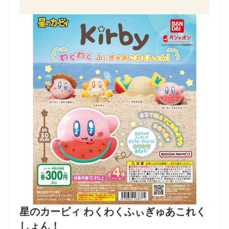
星のカービィ わくわくふぃぎゅあこれく
しょん！