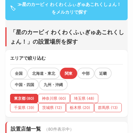
≫星のカービィ わくわくふぃぎゅあこれくしょん！
🏷
をメルカリで探す
「星のカービィ わくわくふぃぎゅあこれくし
ょん！」の設置場所を探す
エリアで絞り込む
全国
北海道・東北
関東
中部
近畿
中国・四国
九州・沖縄
東京都 (80)
神奈川県 (60)
埼玉県 (48)
千葉県 (39)
茨城県 (12)
栃木県 (20)
群馬県 (13)
設置店舗一覧
（80件表示中）