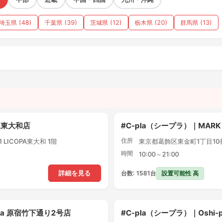
埼玉県 (48)
千葉県 (39)
茨城県 (12)
栃木県 (20)
群馬県 (13)
）
PA東大和店
#C-pla（シープラ）｜MARK
住所
LICOPA東大和 1階
東京都葛飾区東金町1丁目10番1
時間
10:00～21:00
設置可能性 高
詳細を見る
台数: 1581台
pla 原宿竹下通り2号店
#C-pla（シープラ）｜Oshi