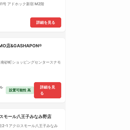
1号 アドホック新宿 M2階
詳細を見る
MO店&GASHAPON®
1 南砂町ショッピングセンタースナモ
ル
詳細を見
設置可能性 高
る
クロスモール八王子みなみ野店
2-1 アクロスモール八王子みなみ