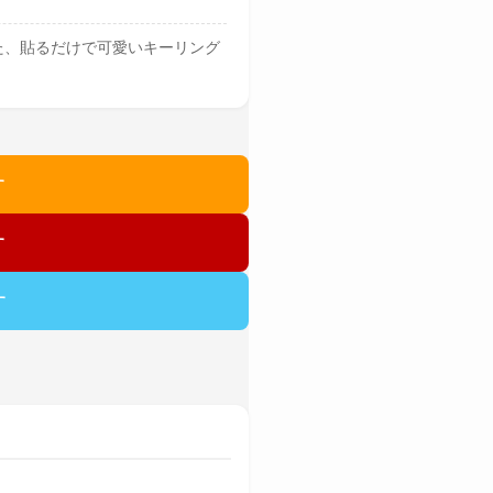
た、貼るだけで可愛いキーリング
す
す
す