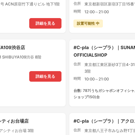
住所
号 ACN原宿竹下通りビル 地下1階
東京都新宿区新宿3丁目15番1
時間
12:00～21:00
設置可能性 中
詳細を見る
YA109渋谷店
#C-pla（シープラ）｜SUNA
OFFICIALSHOP
SHIBUYA109渋谷 8階
住所
東京都江東区新砂3丁目4-3
3階
詳細を見る
時間
10:00～21:00
台数: 787(うちガシャポンオフィシャ
ショップ150)台
アシティお台場店
#C-pla（シープラ）｜ア
住所
クアシティお台場 3階
東京都八王子市みなみ野1丁目