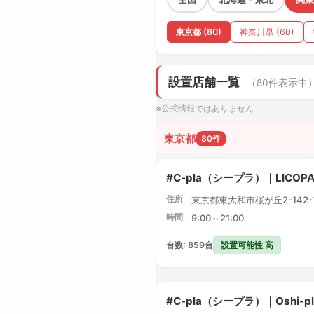
東京都 (80)
神奈川県 (60)
設置店舗一覧
（80件表示中
※公式情報ではありません
東京都
80件
#C-pla（シープラ）｜LICO
住所
東京都東大和市桜が丘2-142-1 
時間
9:00～21:00
設置可能性 高
台数: 859台
#C-pla（シープラ）｜Oshi-