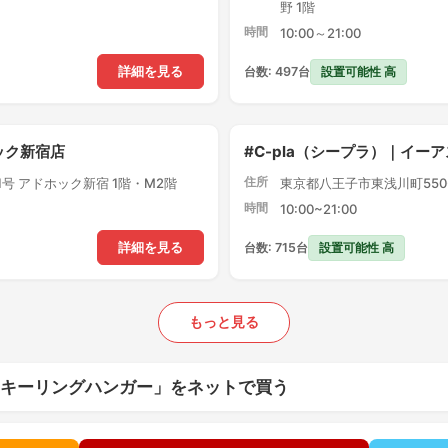
野 1階
時間
10:00～21:00
設置可能性 高
詳細を見る
台数: 497台
ック新宿店
#C-pla（シープラ）｜イー
住所
1号 アドホック新宿 1階・M2階
東京都八王子市東浅川町550-
時間
10:00~21:00
設置可能性 高
詳細を見る
台数: 715台
もっと見る
 キーリングハンガー」をネットで買う