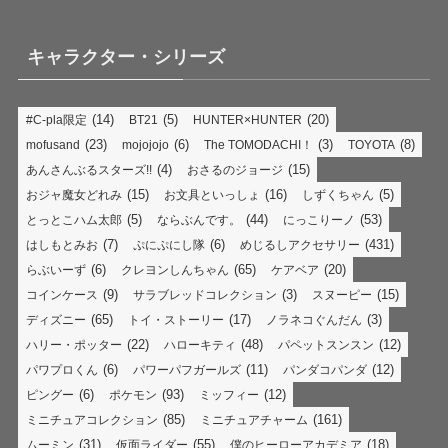
キャラクター・シリーズ
(14)
(5)
(20)
#C-pla限定
BT21
HUNTER×HUNTER
(23)
(6)
(3)
(8)
mofusand
mojojojo
The TOMODACHI！
TOYOTA
(4)
(15)
あんさんぶるスターズ!!
おさるのジョージ
(15)
(16)
(5)
おジャ魔女どれみ
お文具といっしょ
しずくちゃん
(5)
(44)
(53)
とっとこハム太郎
ならぶんです。
にっこりーノ
(7)
(6)
(431)
はしもとみお
ぷにぷにし隊
めじるしアクセサリー
(6)
(65)
(20)
らぶいーず
クレヨンしんちゃん
ケアベア
(9)
(3)
(15)
コインケース
サラブレッドコレクション
スヌーピー
(65)
(17)
(3)
ディズニー
トイ・ストーリー
ノラネコぐんだん
(22)
(48)
(12)
ハリー・ポッター
ハローキティ
パペットスンスン
(6)
(11)
(12)
パワプロくん
パワーパフガールズ
パンダコパンダ
(6)
(93)
(12)
ピングー
ポケモン
ミッフィー
(85)
(161)
ミニチュアコレクション
ミニチュアチャーム
(31)
(55)
(18)
ムーミン
仮面ライダー
僕のヒーローアカデミア