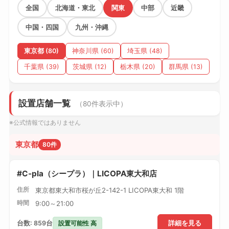
全国
北海道・東北
関東
中部
近畿
中国・四国
九州・沖縄
東京都 (80)
神奈川県 (60)
埼玉県 (48)
千葉県 (39)
茨城県 (12)
栃木県 (20)
群馬県 (13)
設置店舗一覧
（80件表示中）
※公式情報ではありません
東京都
80件
#C-pla（シープラ）｜LICOPA東大和店
住所
東京都東大和市桜が丘2-142-1 LICOPA東大和 1階
時間
9:00～21:00
設置可能性 高
台数: 859台
詳細を見る