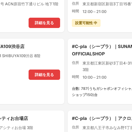
住所
号 ACN原宿竹下通りビル 地下1階
東京都新宿区新宿3丁目15番1
時間
12:00～21:00
設置可能性 中
詳細を見る
YA109渋谷店
#C-pla（シープラ）｜SUNA
OFFICIALSHOP
SHIBUYA109渋谷 8階
住所
東京都江東区新砂3丁目4-3
3階
詳細を見る
時間
10:00～21:00
台数: 787(うちガシャポンオフィシャ
ショップ150)台
アシティお台場店
#C-pla（シープラ）｜ア
住所
クアシティお台場 3階
東京都八王子市みなみ野1丁目