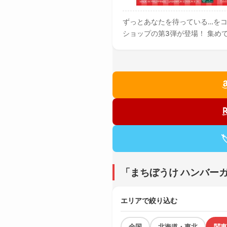
ずっとあなたを待っている…を
ショップの第3弾が登場！ 集め

「まちぼうけ ハンバー
エリアで絞り込む
全国
北海道・東北
関東