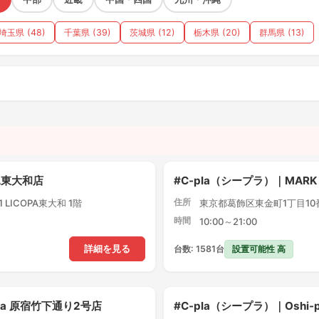
埼玉県 (48)
千葉県 (39)
茨城県 (12)
栃木県 (20)
群馬県 (13)
）
PA東大和店
#C-pla（シープラ）｜MARK
住所
LICOPA東大和 1階
東京都葛飾区東金町1丁目10番1
時間
10:00～21:00
設置可能性 高
詳細を見る
台数: 1581台
pla 原宿竹下通り2号店
#C-pla（シープラ）｜Oshi