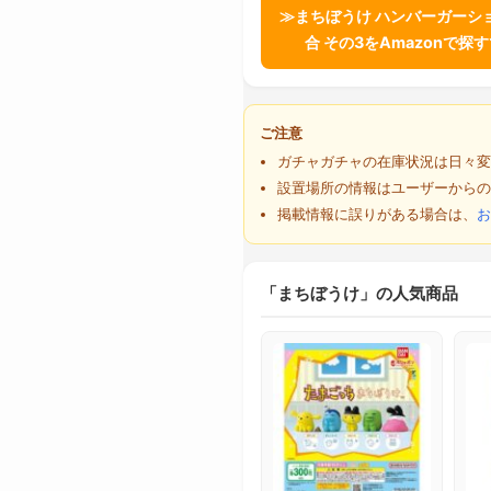
≫まちぼうけ ハンバーガーシ
合 その3をAmazonで探
ご注意
ガチャガチャの在庫状況は日々変
設置場所の情報はユーザーからの
掲載情報に誤りがある場合は、
お
「まちぼうけ」の人気商品