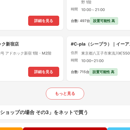
野 1階
時間
10:00～21:00
設置可能性 高
詳細を見る
台数: 497台
ック新宿店
#C-pla（シープラ）｜イー
住所
1号 アドホック新宿 1階・M2階
東京都八王子市東浅川町550-
時間
10:00~21:00
設置可能性 高
詳細を見る
台数: 715台
もっと見る
ショップの場合 その3」をネットで買う