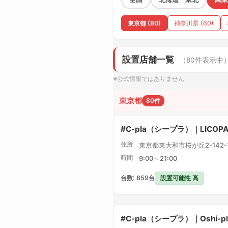
東京都 (80)
神奈川県 (60)
設置店舗一覧
（80件表示中
※公式情報ではありません
東京都
80件
#C-pla（シープラ）｜LICO
住所
東京都東大和市桜が丘2-142-1 
時間
9:00～21:00
設置可能性 高
台数: 859台
#C-pla（シープラ）｜Oshi-