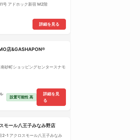
1号 アドホック新宿 M2階
詳細を見る
MO店&GASHAPON®
1 南砂町ショッピングセンタースナモ
ル
詳細を見
設置可能性 高
る
クロスモール八王子みなみ野店
2-1 アクロスモール八王子みなみ