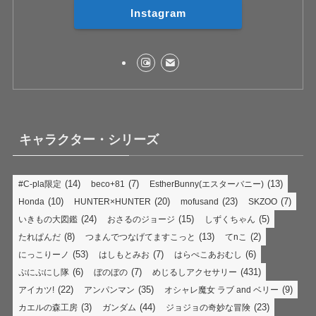
Instagram
キャラクター・シリーズ
(14)
(7)
(13)
#C-pla限定
beco+81
EstherBunny(エスターバニー)
(10)
(20)
(23)
(7)
Honda
HUNTER×HUNTER
mofusand
SKZOO
(24)
(15)
(5)
いきもの大図鑑
おさるのジョージ
しずくちゃん
(8)
(13)
(2)
たれぱんだ
つまんでつなげてますこっと
てnこ
(53)
(7)
(6)
にっこりーノ
はしもとみお
はらぺこあおむし
(6)
(7)
(431)
ぷにぷにし隊
ぼのぼの
めじるしアクセサリー
(22)
(35)
(9)
アイカツ!
アンパンマン
オシャレ魔女 ラブ and ベリー
(3)
(44)
(23)
カエルの森工房
ガンダム
ジョジョの奇妙な冒険