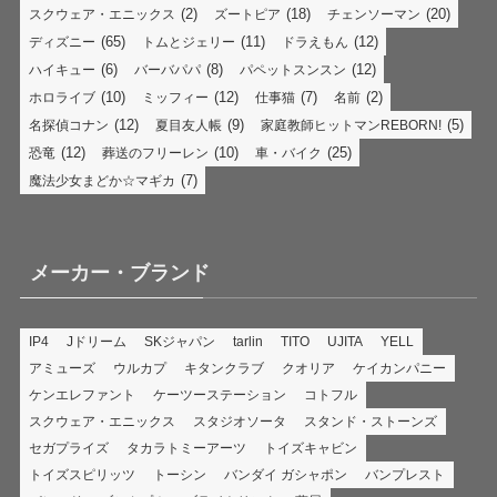
(2)
(18)
(20)
スクウェア・エニックス
ズートピア
チェンソーマン
(65)
(11)
(12)
ディズニー
トムとジェリー
ドラえもん
(6)
(8)
(12)
ハイキュー
バーバパパ
パペットスンスン
(10)
(12)
(7)
(2)
ホロライブ
ミッフィー
仕事猫
名前
(12)
(9)
(5)
名探偵コナン
夏目友人帳
家庭教師ヒットマンREBORN!
(12)
(10)
(25)
恐竜
葬送のフリーレン
車・バイク
(7)
魔法少女まどか☆マギカ
メーカー・ブランド
IP4
Jドリーム
SKジャパン
tarlin
TITO
UJITA
YELL
アミューズ
ウルカプ
キタンクラブ
クオリア
ケイカンパニー
ケンエレファント
ケーツーステーション
コトフル
スクウェア・エニックス
スタジオソータ
スタンド・ストーンズ
セガプライズ
タカラトミーアーツ
トイズキャビン
トイズスピリッツ
トーシン
バンダイ ガシャポン
バンプレスト