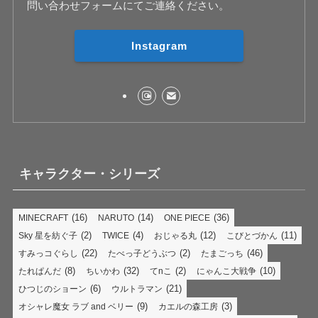
問い合わせフォームにてご連絡ください。
Instagram
キャラクター・シリーズ
(16)
(14)
(36)
MINECRAFT
NARUTO
ONE PIECE
(2)
(4)
(12)
(11)
Sky 星を紡ぐ子
TWICE
おじゃる丸
こびとづかん
(22)
(2)
(46)
すみっコぐらし
たべっ子どうぶつ
たまごっち
(8)
(32)
(2)
(10)
たれぱんだ
ちいかわ
てnこ
にゃんこ大戦争
(6)
(21)
ひつじのショーン
ウルトラマン
(9)
(3)
オシャレ魔女 ラブ and ベリー
カエルの森工房