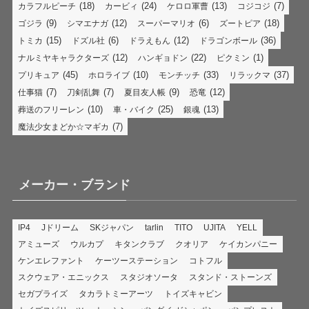
(18)
(24)
(13)
(7)
カラフルピーチ
カービィ
ケロロ軍曹
コジコジ
(9)
(12)
(6)
(18)
ゴジラ
シマエナガ
スーパーマリオ
ズートピア
(15)
(6)
(12)
(36)
トミカ
ドズル社
ドラえもん
ドラゴンボール
(12)
(22)
(1)
ナルミヤキャラクターズ
ハンギョドン
ピクミン
(45)
(10)
(33)
(37)
プリキュア
ホロライブ
モンチッチ
リラックマ
(7)
(7)
(9)
(12)
仕事猫
刀剣乱舞
夏目友人帳
恐竜
(10)
(25)
(13)
葬送のフリーレン
車・バイク
銀魂
(7)
魔法少女まどか☆マギカ
メーカー・ブランド
IP4
Jドリーム
SKジャパン
tarlin
TITO
UJITA
YELL
アミューズ
ウルカプ
キタンクラブ
クオリア
ケイカンパニー
ケンエレファント
ケーツーステーション
コトフル
スクウェア・エニックス
スタジオソータ
スタンド・ストーンズ
セガプライズ
タカラトミーアーツ
トイズキャビン