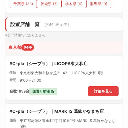
千葉県 (33)
茨城県 (7)
栃木県 (6)
群馬県 (9)
設置店舗一覧
（64件表示中）
※公式情報ではありません
東京都
64件
#C-pla（シープラ）｜LICOPA東大和店
住所
東京都東大和市桜が丘2-142-1 LICOPA東大和 1階
時間
9:00～21:00
設置可能性 高
台数: 859台
詳細を見る
#C-pla（シープラ）｜MARK IS 葛飾かなまち店
住所
東京都葛飾区東金町1丁目10番1号 MARK IS 葛飾かなまち
3階