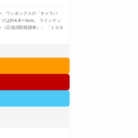
や、ワンボックスの「キャラバ
約4.8〜5cm。 ラインナッ
バン（広域消防指揮車）」 「トヨタ