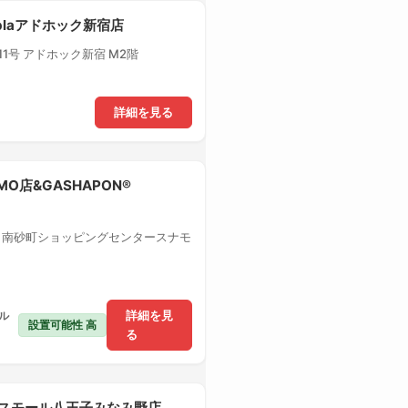
-plaアドホック新宿店
1号 アドホック新宿 M2階
詳細を見る
MO店&GASHAPON®
1 南砂町ショッピングセンタースナモ
ル
詳細を見
設置可能性 高
る
クロスモール八王子みなみ野店