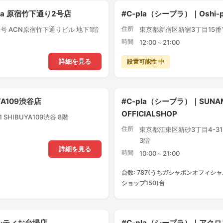
pla 原宿竹下通り2号店
#C-pla（シープラ）｜Oshi
住所
号 ACN原宿竹下通りビル 地下1階
東京都新宿区新宿3丁目15番1
時間
12:00～21:00
設置可能性 中
詳細を見る
YA109渋谷店
#C-pla（シープラ）｜SUNA
OFFICIALSHOP
SHIBUYA109渋谷 8階
住所
東京都江東区新砂3丁目4-3
3階
詳細を見る
時間
10:00～21:00
台数: 787(うちガシャポンオフィシャ
ショップ150)台
アシティお台場店
#C-pla（シープラ）｜ア