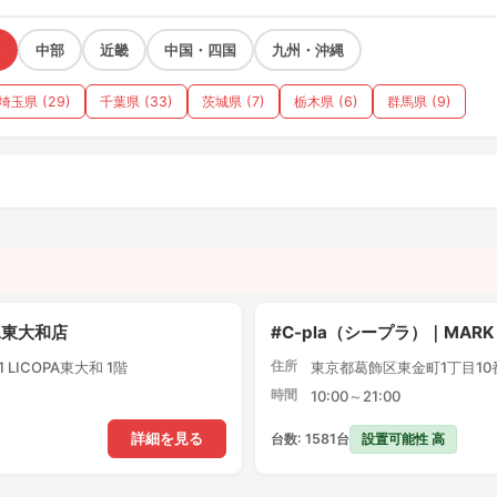
中部
近畿
中国・四国
九州・沖縄
埼玉県 (29)
千葉県 (33)
茨城県 (7)
栃木県 (6)
群馬県 (9)
）
PA東大和店
#C-pla（シープラ）｜MARK
住所
LICOPA東大和 1階
東京都葛飾区東金町1丁目10番1
時間
10:00～21:00
設置可能性 高
詳細を見る
台数: 1581台