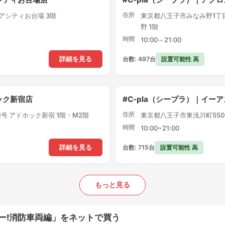
住所
クアシティお台場 3階
東京都八王子市みなみ野1丁目
野 1階
時間
10:00～21:00
設置可能性 高
詳細を見る
台数: 497台
ック新宿店
#C-pla（シープラ）｜イー
住所
1号 アドホック新宿 1階・M2階
東京都八王子市東浅川町550-
時間
10:00~21:00
設置可能性 高
詳細を見る
台数: 715台
もっと見る
ー!消防車両編」をネットで買う