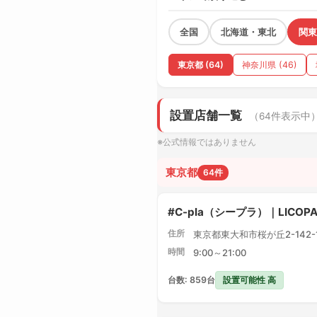
全国
北海道・東北
関東
東京都 (64)
神奈川県 (46)
設置店舗一覧
（64件表示中
※公式情報ではありません
東京都
64件
#C-pla（シープラ）｜LICO
住所
東京都東大和市桜が丘2-142-1 
時間
9:00～21:00
設置可能性 高
台数: 859台