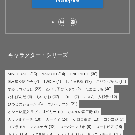
Instagram
キャラクター・シリーズ
(16)
(14)
(36)
MINECRAFT
NARUTO
ONE PIECE
(2)
(4)
(12)
(11)
Sky 星を紡ぐ子
TWICE
おじゃる丸
こびとづかん
(22)
(2)
(46)
すみっコぐらし
たべっ子どうぶつ
たまごっち
(8)
(32)
(2)
(10)
たれぱんだ
ちいかわ
てnこ
にゃんこ大戦争
(6)
(21)
ひつじのショーン
ウルトラマン
(9)
(3)
オシャレ魔女 ラブ and ベリー
カエルの森工房
(18)
(24)
(13)
(7)
カラフルピーチ
カービィ
ケロロ軍曹
コジコジ
(9)
(12)
(6)
(18)
ゴジラ
シマエナガ
スーパーマリオ
ズートピア
(15)
(6)
(12)
(36)
トミカ
ドズル社
ドラえもん
ドラゴンボール