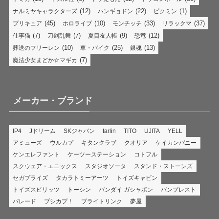
(12)
(22)
(1)
ナルミヤキャラクターズ
ハンギョドン
ピクミン
(45)
(10)
(33)
(37)
プリキュア
ホロライブ
モンチッチ
リラックマ
(7)
(7)
(9)
(12)
仕事猫
刀剣乱舞
夏目友人帳
恐竜
(10)
(25)
(13)
葬送のフリーレン
車・バイク
銀魂
(7)
魔法少女まどか☆マギカ
メーカー・ブランド
IP4
Jドリーム
SKジャパン
tarlin
TITO
UJITA
YELL
アミューズ
ウルカプ
キタンクラブ
クオリア
ケイカンパニー
ケンエレファント
ケーツーステーション
コトフル
スクウェア・エニックス
スタジオソータ
スタンド・ストーンズ
セガプライズ
タカラトミーアーツ
トイズキャビン
トイズスピリッツ
トーシン
バンダイ ガシャポン
バンプレスト
パレード
ブシカプ！
ブライトリンク
夢屋