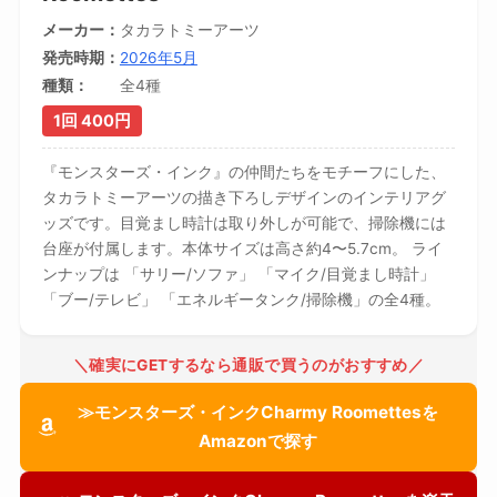
メーカー
タカラトミーアーツ
発売時期
2026年5月
種類
全4種
1回 400円
『モンスターズ・インク』の仲間たちをモチーフにした、
タカラトミーアーツの描き下ろしデザインのインテリアグ
ッズです。目覚まし時計は取り外しが可能で、掃除機には
台座が付属します。本体サイズは高さ約4〜5.7cm。 ライ
ンナップは 「サリー/ソファ」 「マイク/目覚まし時計」
「ブー/テレビ」 「エネルギータンク/掃除機」の全4種。
＼確実にGETするなら通販で買うのがおすすめ／
≫モンスターズ・インクCharmy Roomettesを
Amazonで探す