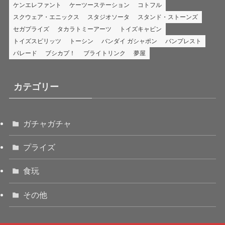
ケンエレファント
ケーツーステーション
コトフル
スクウェア・エニックス
スタジオソータ
スタンド・ストーンズ
セガプライズ
タカラトミーアーツ
トイズキャビン
トイズスピリッツ
トーシン
バンダイ ガシャポン
バンプレスト
パレード
ブシカプ！
ブライトリンク
夢屋
カテゴリー
ガチャガチャ
プライズ
食玩
その他