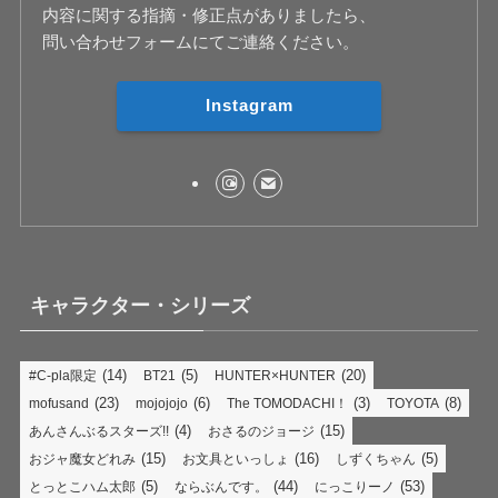
内容に関する指摘・修正点がありましたら、
問い合わせフォームにてご連絡ください。
Instagram
キャラクター・シリーズ
(14)
(5)
(20)
#C-pla限定
BT21
HUNTER×HUNTER
(23)
(6)
(3)
(8)
mofusand
mojojojo
The TOMODACHI！
TOYOTA
(4)
(15)
あんさんぶるスターズ!!
おさるのジョージ
(15)
(16)
(5)
おジャ魔女どれみ
お文具といっしょ
しずくちゃん
(5)
(44)
(53)
とっとこハム太郎
ならぶんです。
にっこりーノ