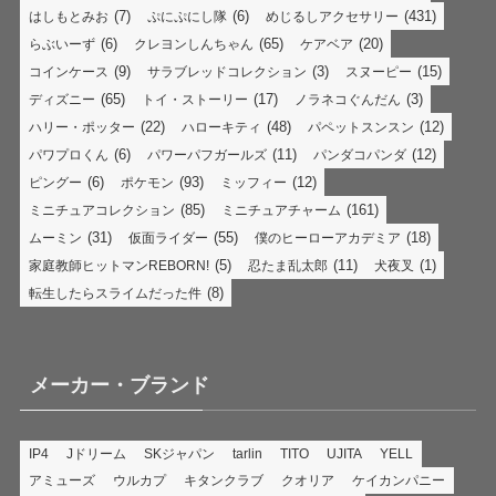
(7)
(6)
(431)
はしもとみお
ぷにぷにし隊
めじるしアクセサリー
(6)
(65)
(20)
らぶいーず
クレヨンしんちゃん
ケアベア
(9)
(3)
(15)
コインケース
サラブレッドコレクション
スヌーピー
(65)
(17)
(3)
ディズニー
トイ・ストーリー
ノラネコぐんだん
(22)
(48)
(12)
ハリー・ポッター
ハローキティ
パペットスンスン
(6)
(11)
(12)
パワプロくん
パワーパフガールズ
パンダコパンダ
(6)
(93)
(12)
ピングー
ポケモン
ミッフィー
(85)
(161)
ミニチュアコレクション
ミニチュアチャーム
(31)
(55)
(18)
ムーミン
仮面ライダー
僕のヒーローアカデミア
(5)
(11)
(1)
家庭教師ヒットマンREBORN!
忍たま乱太郎
犬夜叉
(8)
転生したらスライムだった件
メーカー・ブランド
IP4
Jドリーム
SKジャパン
tarlin
TITO
UJITA
YELL
アミューズ
ウルカプ
キタンクラブ
クオリア
ケイカンパニー