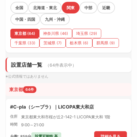
全国
北海道・東北
関東
中部
近畿
中国・四国
九州・沖縄
東京都 (64)
神奈川県 (46)
埼玉県 (29)
千葉県 (33)
茨城県 (7)
栃木県 (6)
群馬県 (9)
設置店舗一覧
（64件表示中）
※公式情報ではありません
東京都
64件
#C-pla（シープラ）｜LICOPA東大和店
住所
東京都東大和市桜が丘2-142-1 LICOPA東大和 1階
時間
9:00～21:00
設置可能性 高
台数: 859台
詳細を見る