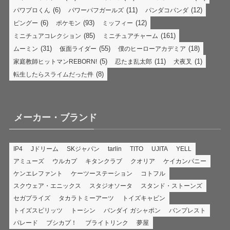
(6)
(11)
(12)
パワプロくん
パワーパフガールズ
パンダコパンダ
(6)
(93)
(12)
ピングー
ポケモン
ミッフィー
(85)
(161)
ミニチュアコレクション
ミニチュアチャーム
(31)
(55)
(18)
ムーミン
仮面ライダー
僕のヒーローアカデミア
(5)
(11)
(1)
家庭教師ヒットマンREBORN!
忍たま乱太郎
犬夜叉
(8)
転生したらスライムだった件
メーカー・ブランド
IP4
Jドリーム
SKジャパン
tarlin
TITO
UJITA
YELL
アミューズ
ウルカプ
キタンクラブ
クオリア
ケイカンパニー
ケンエレファント
ケーツーステーション
コトフル
スクウェア・エニックス
スタジオソータ
スタンド・ストーンズ
セガプライズ
タカラトミーアーツ
トイズキャビン
トイズスピリッツ
トーシン
バンダイ ガシャポン
バンプレスト
パレード
ブシカプ！
ブライトリンク
夢屋