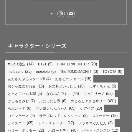
キャラクター・シリーズ
(14)
(5)
(20)
#C-pla限定
BT21
HUNTER×HUNTER
(23)
(6)
(3)
(8)
mofusand
mojojojo
The TOMODACHI！
TOYOTA
(4)
(15)
あんさんぶるスターズ!!
おさるのジョージ
(15)
(16)
(5)
おジャ魔女どれみ
お文具といっしょ
しずくちゃん
(5)
(44)
(53)
とっとこハム太郎
ならぶんです。
にっこりーノ
(7)
(6)
(431)
はしもとみお
ぷにぷにし隊
めじるしアクセサリー
(6)
(65)
(20)
らぶいーず
クレヨンしんちゃん
ケアベア
(9)
(3)
(15)
コインケース
サラブレッドコレクション
スヌーピー
(65)
(17)
(3)
ディズニー
トイ・ストーリー
ノラネコぐんだん
(22)
(48)
(12)
ハリー・ポッター
ハローキティ
パペットスンスン