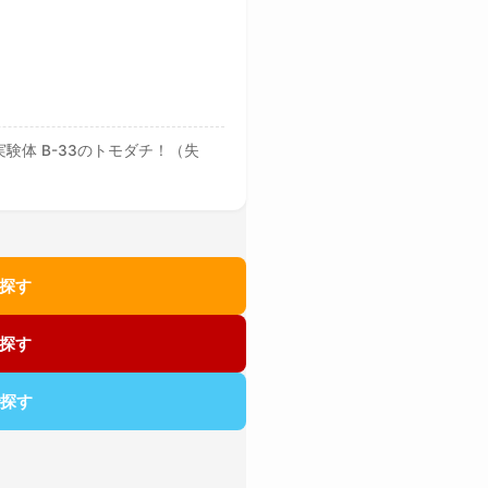
実験体 B-33のトモダチ！（失
で探す
で探す
で探す