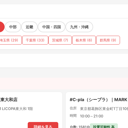
中部
近畿
中国・四国
九州・沖縄
埼玉県 (29)
千葉県 (33)
茨城県 (7)
栃木県 (6)
群馬県 (9)
）
PA東大和店
#C-pla（シープラ）｜MARK
住所
LICOPA東大和 1階
東京都葛飾区東金町1丁目10番1
時間
10:00～21:00
設置可能性 高
詳細を見る
台数: 1581台