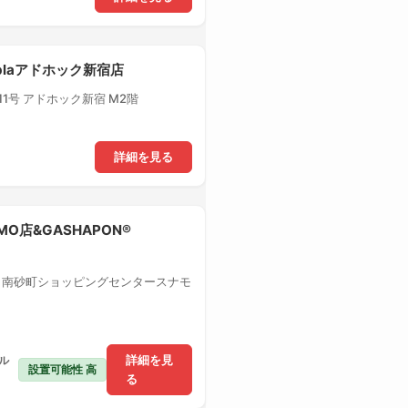
-plaアドホック新宿店
1号 アドホック新宿 M2階
詳細を見る
MO店&GASHAPON®
1 南砂町ショッピングセンタースナモ
ル
詳細を見
設置可能性 高
る