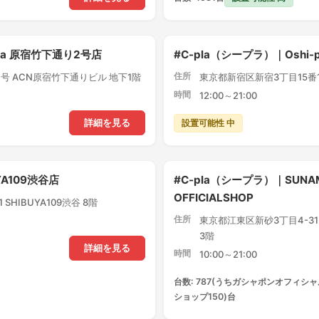
pla 原宿竹下通り2号店
#C-pla（シープラ）｜Oshi
住所
号 ACN原宿竹下通りビル 地下1階
東京都新宿区新宿3丁目15番1
時間
12:00～21:00
設置可能性 中
詳細を見る
YA109渋谷店
#C-pla（シープラ）｜SUNA
OFFICIALSHOP
SHIBUYA109渋谷 8階
住所
東京都江東区新砂3丁目4-3
3階
詳細を見る
時間
10:00～21:00
台数: 787(うちガシャポンオフィシャ
ショップ150)台