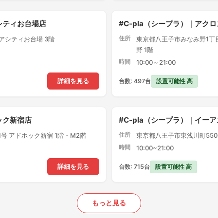
アシティお台場店
#C-pla（シープラ）｜ア
住所
クアシティお台場 3階
東京都八王子市みなみ野1丁目
野 1階
時間
10:00～21:00
設置可能性 高
詳細を見る
台数: 497台
ック新宿店
#C-pla（シープラ）｜イー
住所
1号 アドホック新宿 1階・M2階
東京都八王子市東浅川町550-
時間
10:00~21:00
設置可能性 高
詳細を見る
台数: 715台
もっと見る