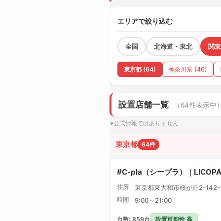
エリアで絞り込む
全国
北海道・東北
関東
東京都 (64)
神奈川県 (46)
設置店舗一覧
（64件表示中
※公式情報ではありません
東京都
64件
#C-pla（シープラ）｜LICO
住所
東京都東大和市桜が丘2-142-1 
時間
9:00～21:00
設置可能性 高
台数: 859台