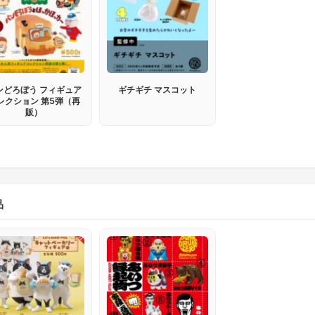
ンどろぼう フィギュア
ギチギチ マスコット
レクション 第5弾（再
販）
品