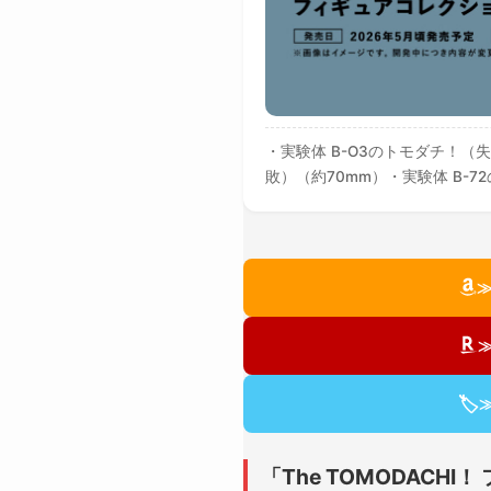
・実験体 B-O3のトモダチ！（
敗）（約70mm）・実験体 B-
≫
🏷
「The TOMODACH