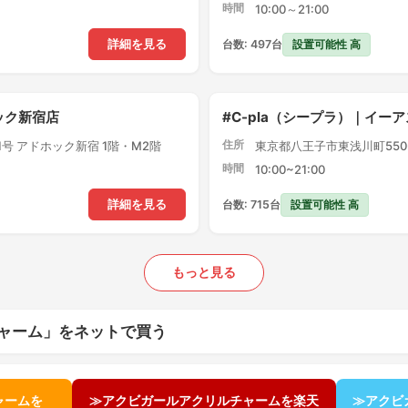
時間
10:00～21:00
設置可能性 高
詳細を見る
台数: 497台
ック新宿店
#C-pla（シープラ）｜イー
住所
1号 アドホック新宿 1階・M2階
東京都八王子市東浅川町550-
時間
10:00~21:00
設置可能性 高
詳細を見る
台数: 715台
もっと見る
ャーム」をネットで買う
ャームを
≫アクビガールアクリルチャームを楽天
≫アクビ