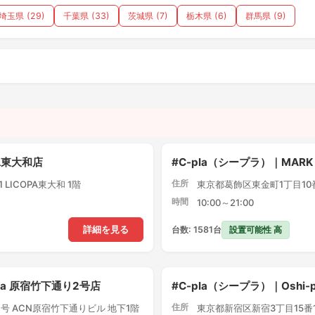
埼玉県 (29)
千葉県 (33)
茨城県 (7)
栃木県 (6)
群馬県 (9)
）
PA東大和店
#C-pla（シープラ）｜MARK
住所
LICOPA東大和 1階
東京都葛飾区東金町1丁目10番1
時間
10:00～21:00
設置可能性 高
詳細を見る
台数: 1581台
pla 原宿竹下通り2号店
#C-pla（シープラ）｜Oshi
住所
号 ACN原宿竹下通りビル 地下1階
東京都新宿区新宿3丁目15番1