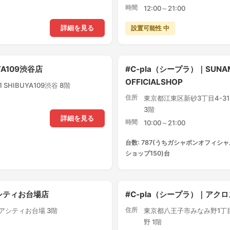
時間
12:00～21:00
設置可能性 中
詳細を見る
YA109渋谷店
#C-pla（シープラ）｜SUNA
OFFICIALSHOP
SHIBUYA109渋谷 8階
住所
東京都江東区新砂3丁目4-3
3階
詳細を見る
時間
10:00～21:00
台数: 787(うちガシャポンオフィシャ
ショップ150)台
アシティお台場店
#C-pla（シープラ）｜ア
住所
クアシティお台場 3階
東京都八王子市みなみ野1丁目
野 1階