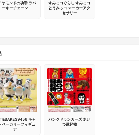
イヤモンドの功罪 ラバ
すみっコぐらし すみっコ
ーキーチェーン
とうみっコ マーカーアク
セサリー
品
T&BAKES9456 キャ
パンクドランカーズ あい
トベーカリーフィギュ
つ縁起物
ア