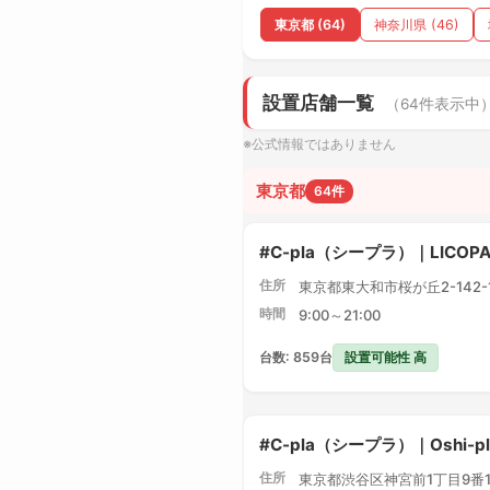
東京都 (64)
神奈川県 (46)
設置店舗一覧
（64件表示中
※公式情報ではありません
東京都
64件
#C-pla（シープラ）｜LICO
住所
東京都東大和市桜が丘2-142-1 
時間
9:00～21:00
設置可能性 高
台数: 859台
#C-pla（シープラ）｜Oshi-
住所
東京都渋谷区神宮前1丁目9番1