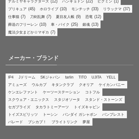
(12)
(22)
(1)
ナルミヤキャラクターズ
ハンギョドン
ピクミン
(45)
(10)
(33)
(37)
プリキュア
ホロライブ
モンチッチ
リラックマ
(7)
(7)
(9)
(12)
仕事猫
刀剣乱舞
夏目友人帳
恐竜
(10)
(25)
(13)
葬送のフリーレン
車・バイク
銀魂
(7)
魔法少女まどか☆マギカ
メーカー・ブランド
IP4
Jドリーム
SKジャパン
tarlin
TITO
UJITA
YELL
アミューズ
ウルカプ
キタンクラブ
クオリア
ケイカンパニー
ケンエレファント
ケーツーステーション
コトフル
スクウェア・エニックス
スタジオソータ
スタンド・ストーンズ
セガプライズ
タカラトミーアーツ
トイズキャビン
トイズスピリッツ
トーシン
バンダイ ガシャポン
バンプレスト
パレード
ブシカプ！
ブライトリンク
夢屋