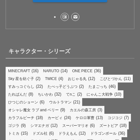
キャラクター・シリーズ
(16)
(14)
(36)
MINECRAFT
NARUTO
ONE PIECE
(2)
(4)
(12)
(11)
Sky 星を紡ぐ子
TWICE
おじゃる丸
こびとづかん
(22)
(2)
(46)
すみっコぐらし
たべっ子どうぶつ
たまごっち
(8)
(32)
(2)
(10)
たれぱんだ
ちいかわ
てnこ
にゃんこ大戦争
(6)
(21)
ひつじのショーン
ウルトラマン
(9)
(3)
オシャレ魔女 ラブ and ベリー
カエルの森工房
(18)
(24)
(13)
(7)
カラフルピーチ
カービィ
ケロロ軍曹
コジコジ
(9)
(12)
(6)
(18)
ゴジラ
シマエナガ
スーパーマリオ
ズートピア
(15)
(6)
(12)
(36)
トミカ
ドズル社
ドラえもん
ドラゴンボール