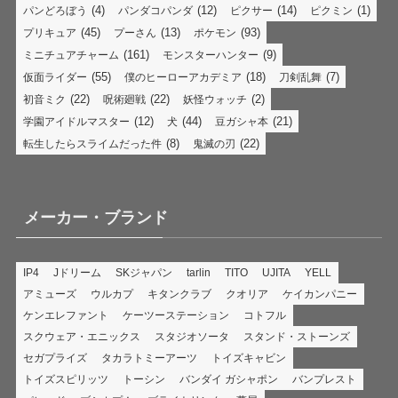
(4)
(12)
(14)
(1)
パンどろぼう
パンダコパンダ
ピクサー
ピクミン
(45)
(13)
(93)
プリキュア
プーさん
ポケモン
(161)
(9)
ミニチュアチャーム
モンスターハンター
(55)
(18)
(7)
仮面ライダー
僕のヒーローアカデミア
刀剣乱舞
(22)
(22)
(2)
初音ミク
呪術廻戦
妖怪ウォッチ
(12)
(44)
(21)
学園アイドルマスター
犬
豆ガシャ本
(8)
(22)
転生したらスライムだった件
鬼滅の刃
メーカー・ブランド
IP4
Jドリーム
SKジャパン
tarlin
TITO
UJITA
YELL
アミューズ
ウルカプ
キタンクラブ
クオリア
ケイカンパニー
ケンエレファント
ケーツーステーション
コトフル
スクウェア・エニックス
スタジオソータ
スタンド・ストーンズ
セガプライズ
タカラトミーアーツ
トイズキャビン
トイズスピリッツ
トーシン
バンダイ ガシャポン
バンプレスト