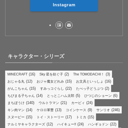
Instagram
キャラクター・シリーズ
(16)
(2)
(3)
MINECRAFT
Sky 星を紡ぐ子
The TOMODACHI！
(12)
(15)
(16)
おじゃる丸
おジャ魔女どれみ
お文具といっしょ
(15)
(22)
(2)
がんこちゃん
すみっコぐらし
たべっ子どうぶつ
(14)
(5)
(6)
ちびまる子ちゃん
とっとこハム太郎
ひつじのショーン
(140)
(21)
(24)
まちぼうけ
ウルトラマン
カービィ
(14)
(13)
(9)
(246)
キン肉マン
ケロロ軍曹
コインケース
サンリオ
(15)
(17)
(15)
スヌーピー
トイ・ストーリー
トミカ
(12)
(24)
(22)
ナルミヤキャラクターズ
ハイキュー!!
ハンギョドン