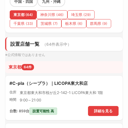
中国・四国
九州・沖縄
東京都 (64)
神奈川県 (46)
埼玉県 (29)
千葉県 (33)
茨城県 (7)
栃木県 (6)
群馬県 (9)
設置店舗一覧
（64件表示中）
※公式情報ではありません
東京都
64件
#C-pla（シープラ）｜LICOPA東大和店
住所
東京都東大和市桜が丘2-142-1 LICOPA東大和 1階
時間
9:00～21:00
設置可能性 高
台数: 859台
詳細を見る