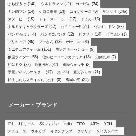
(140)
(21)
(24)
まちぼうけ
ウルトラマン
カービィ
(14)
(13)
(9)
(246)
キン肉マン
ケロロ軍曹
コインケース
サンリオ
(15)
(17)
(15)
スヌーピー
トイ・ストーリー
トミカ
(12)
(24)
(22)
ナルミヤキャラクターズ
ハイキュー!!
ハンギョドン
(4)
(12)
(14)
(1)
パンどろぼう
パンダコパンダ
ピクサー
ピクミン
(45)
(13)
(93)
プリキュア
プーさん
ポケモン
(161)
(9)
ミニチュアチャーム
モンスターハンター
(55)
(18)
(7)
仮面ライダー
僕のヒーローアカデミア
刀剣乱舞
(22)
(22)
(2)
初音ミク
呪術廻戦
妖怪ウォッチ
(12)
(44)
(21)
学園アイドルマスター
犬
豆ガシャ本
(8)
(22)
転生したらスライムだった件
鬼滅の刃
メーカー・ブランド
IP4
Jドリーム
SKジャパン
tarlin
TITO
UJITA
YELL
アミューズ
ウルカプ
キタンクラブ
クオリア
ケイカンパニー