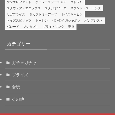
ケンエレファント
ケーツーステーション
コトフル
スクウェア・エニックス
スタジオソータ
スタンド・ストーンズ
セガプライズ
タカラトミーアーツ
トイズキャビン
トイズスピリッツ
トーシン
バンダイ ガシャポン
バンプレスト
パレード
ブシカプ！
ブライトリンク
夢屋
カテゴリー
ガチャガチャ
プライズ
食玩
その他