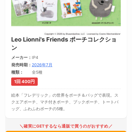
Leo Lionni's Friends ポーチコレクショ
ン
メーカー
IP4
発売時期
2026年7月
種類
全5種
1回 400円
絵本「フレデリック」の世界をポーチ＆バッグで表現。ス
クエアポーチ、マチ付きポーチ、ブックポーチ、トートバ
ッグ、ふわふわポーチの5種。
＼確実にGETするなら通販で買うのがおすすめ／