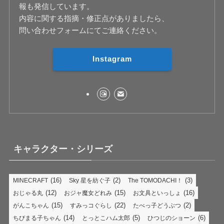
報も発信しています。
内容に関する指摘・修正点がありましたら、
問い合わせフォームにてご連絡ください。
Instagram
キャラクター・シリーズ
(16)
(2)
(3)
MINECRAFT
Sky 星を紡ぐ子
The TOMODACHI！
(12)
(15)
(16)
おじゃる丸
おジャ魔女どれみ
お文具といっしょ
(15)
(22)
(2)
がんこちゃん
すみっコぐらし
たべっ子どうぶつ
(14)
(5)
(6)
ちびまる子ちゃん
とっとこハム太郎
ひつじのショーン