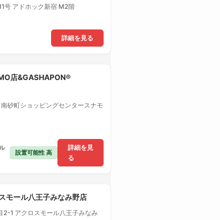
1号 アドホック新宿 M2階
詳細を見る
MO店&GASHAPON®
1 南砂町ショッピングセンタースナモ
ル
詳細を見
設置可能性 高
る
クロスモール八王子みなみ野店
2-1 アクロスモール八王子みなみ