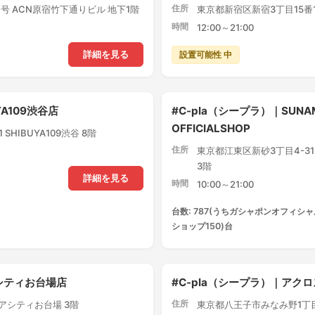
住所
号 ACN原宿竹下通りビル 地下1階
東京都新宿区新宿3丁目15番1
時間
12:00～21:00
設置可能性 中
詳細を見る
YA109渋谷店
#C-pla（シープラ）｜SUNA
OFFICIALSHOP
SHIBUYA109渋谷 8階
住所
東京都江東区新砂3丁目4-3
3階
詳細を見る
時間
10:00～21:00
台数: 787(うちガシャポンオフィシャ
ショップ150)台
アシティお台場店
#C-pla（シープラ）｜ア
住所
クアシティお台場 3階
東京都八王子市みなみ野1丁目