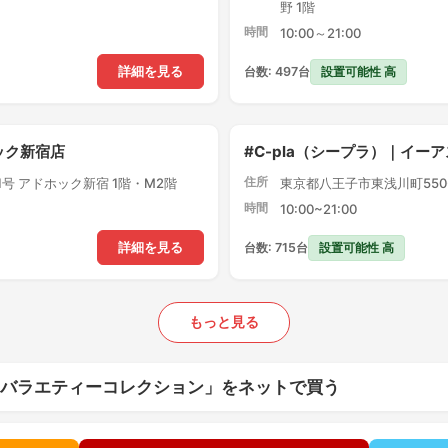
野 1階
時間
10:00～21:00
設置可能性 高
詳細を見る
台数: 497台
ック新宿店
#C-pla（シープラ）｜イー
住所
1号 アドホック新宿 1階・M2階
東京都八王子市東浅川町550-
時間
10:00~21:00
設置可能性 高
詳細を見る
台数: 715台
もっと見る
 バラエティーコレクション」をネットで買う