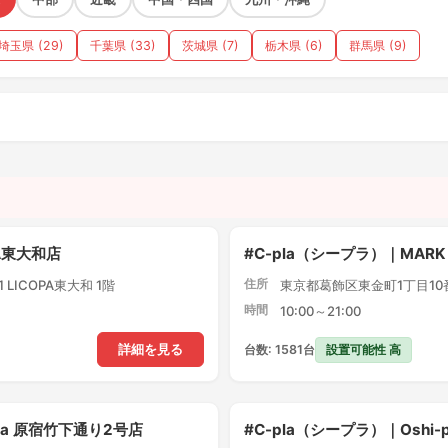
埼玉県 (29)
千葉県 (33)
茨城県 (7)
栃木県 (6)
群馬県 (9)
）
PA東大和店
#C-pla（シープラ）｜MARK
住所
LICOPA東大和 1階
東京都葛飾区東金町1丁目10番1
時間
10:00～21:00
設置可能性 高
詳細を見る
台数: 1581台
pla 原宿竹下通り2号店
#C-pla（シープラ）｜Oshi