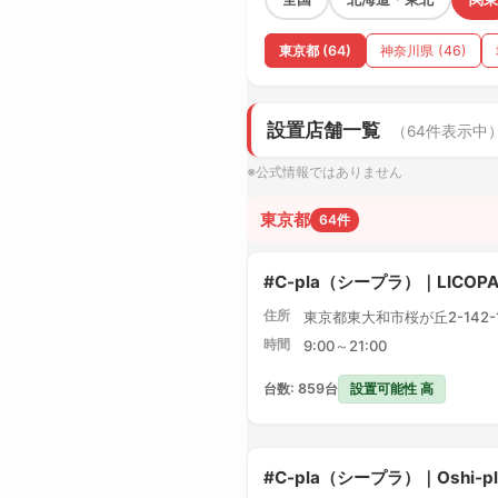
東京都 (64)
神奈川県 (46)
設置店舗一覧
（64件表示中
※公式情報ではありません
東京都
64件
#C-pla（シープラ）｜LICO
住所
東京都東大和市桜が丘2-142-1 
時間
9:00～21:00
設置可能性 高
台数: 859台
#C-pla（シープラ）｜Oshi-