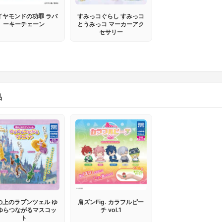
イヤモンドの功罪 ラバ
すみっコぐらし すみっコ
ーキーチェーン
とうみっコ マーカーアク
セサリー
品
の上のラプンツェル ゆ
肩ズンFig. カラフルピー
ゆらつながるマスコッ
チ vol.1
ト