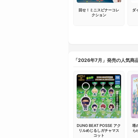
回せ！ミニスピナーコレ
ダ
クション
「2026年7月」発売の人気商
DUNG BEAT POSSE アク
塔
リルめじるしガチャマス
ら
コット