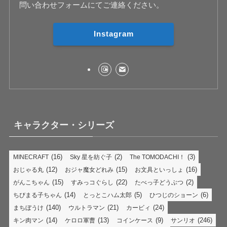
問い合わせフォームにてご連絡ください。
Instagram
キャラクター・シリーズ
(16)
(2)
(3)
MINECRAFT
Sky 星を紡ぐ子
The TOMODACHI！
(12)
(15)
(16)
おじゃる丸
おジャ魔女どれみ
お文具といっしょ
(15)
(22)
(2)
がんこちゃん
すみっコぐらし
たべっ子どうぶつ
(14)
(5)
(6)
ちびまる子ちゃん
とっとこハム太郎
ひつじのショーン
(140)
(21)
(24)
まちぼうけ
ウルトラマン
カービィ
(14)
(13)
(9)
(246)
キン肉マン
ケロロ軍曹
コインケース
サンリオ