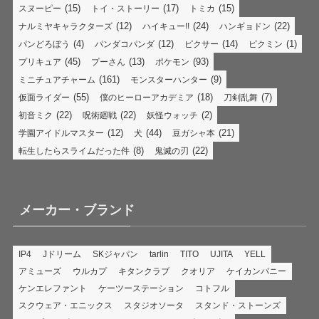
(15)
(17)
(15)
スヌーピー
トイ・ストーリー
トミカ
(12)
(24)
(22)
ナルミヤキャラクターズ
ハイキュー!!
ハンギョドン
(4)
(12)
(14)
(1)
パンどろぼう
パンダコパンダ
ピクサー
ピクミン
(45)
(13)
(93)
プリキュア
プーさん
ポケモン
(161)
(9)
ミニチュアチャーム
モンスターハンター
(55)
(18)
(7)
仮面ライダー
僕のヒーローアカデミア
刀剣乱舞
(22)
(22)
(2)
初音ミク
呪術廻戦
妖怪ウォッチ
(12)
(44)
(21)
学園アイドルマスター
犬
豆ガシャ本
(8)
(22)
転生したらスライムだった件
鬼滅の刃
メーカー・ブランド
IP4
Jドリーム
SKジャパン
tarlin
TITO
UJITA
YELL
アミューズ
ウルカプ
キタンクラブ
クオリア
ケイカンパニー
ケンエレファント
ケーツーステーション
コトフル
スクウェア・エニックス
スタジオソータ
スタンド・ストーンズ