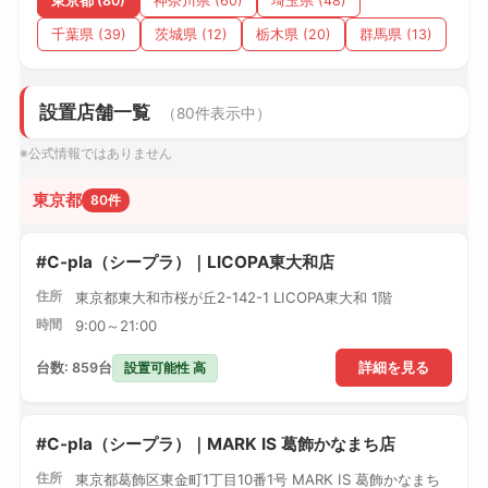
東京都 (80)
神奈川県 (60)
埼玉県 (48)
千葉県 (39)
茨城県 (12)
栃木県 (20)
群馬県 (13)
設置店舗一覧
（80件表示中）
※公式情報ではありません
東京都
80件
#C-pla（シープラ）｜LICOPA東大和店
住所
東京都東大和市桜が丘2-142-1 LICOPA東大和 1階
時間
9:00～21:00
設置可能性 高
台数: 859台
詳細を見る
#C-pla（シープラ）｜MARK IS 葛飾かなまち店
住所
東京都葛飾区東金町1丁目10番1号 MARK IS 葛飾かなまち