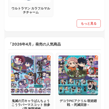
ウルトラマン カラフルマル
チチャーム
もっと見る
「2026年4月」発売の人気商品
鬼滅の刃キャラばんちょう
デコラPICアクリル 呪術廻
こうラバーマスコット 拾参
戦 －死滅回游－
ノ型 無限城編