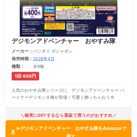
デジモンアドベンチャー おやすみ隊
メーカー
バンダイ ガシャポン
発売時期
2026年4月
種類
全8種
1回 400円
人気のおやすみ隊シリーズに、デジモンアドベンチャー パ
ートナーデジモン８種が登場！可愛く飾っちゃおう☆
＼確実にGETするなら通販で買うのがおすすめ／
≫デジモンアドベンチャー おやすみ隊をAmazonで
探す