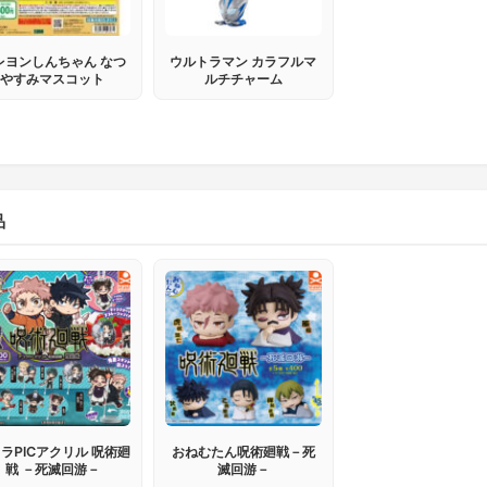
レヨンしんちゃん なつ
ウルトラマン カラフルマ
やすみマスコット
ルチチャーム
品
ラPICアクリル 呪術廻
おねむたん呪術廻戦－死
戦 －死滅回游－
滅回游－