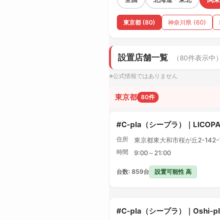
東京都 (80)
神奈川県 (60)
設置店舗一覧
（80件表示中
※公式情報ではありません
東京都
80件
#C-pla（シープラ）｜LICO
住所
東京都東大和市桜が丘2-142-1 
時間
9:00～21:00
設置可能性 高
台数: 859台
#C-pla（シープラ）｜Oshi-