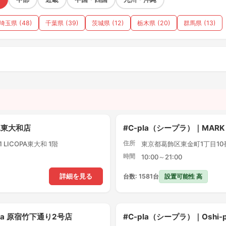
埼玉県 (48)
千葉県 (39)
茨城県 (12)
栃木県 (20)
群馬県 (13)
）
PA東大和店
#C-pla（シープラ）｜MARK
住所
LICOPA東大和 1階
東京都葛飾区東金町1丁目10番1
時間
10:00～21:00
設置可能性 高
詳細を見る
台数: 1581台
pla 原宿竹下通り2号店
#C-pla（シープラ）｜Oshi