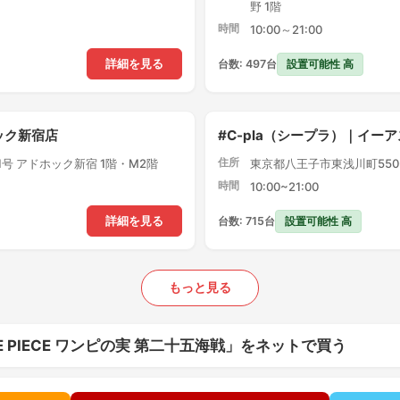
野 1階
時間
10:00～21:00
設置可能性 高
詳細を見る
台数: 497台
ック新宿店
#C-pla（シープラ）｜イー
住所
1号 アドホック新宿 1階・M2階
東京都八王子市東浅川町550-
時間
10:00~21:00
設置可能性 高
詳細を見る
台数: 715台
もっと見る
n ONE PIECE ワンピの実 第二十五海戦」をネットで買う