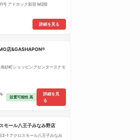
1号 アドホック新宿 M2階
詳細を見る
MO店&GASHAPON®
1 南砂町ショッピングセンタースナモ
ル
詳細を見
設置可能性 高
る
クロスモール八王子みなみ野店
2-1 アクロスモール八王子みなみ