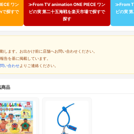
PIECE ワン
≫From TV animation ONE PIECE ワン
≫From T
onで探すで
ピの実 第二十五海戦を楽天市場で探すで
ピの実 
探す
動します。お出かけ前に店舗へお問い合わせください。
報告を基に掲載しています。
問い合わせ
よりご連絡ください。
気商品