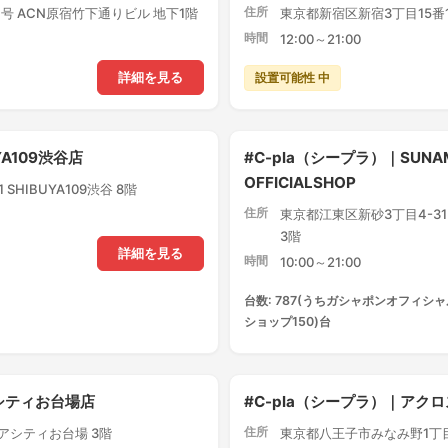
住所
号 ACN原宿竹下通りビル 地下1階
東京都新宿区新宿3丁目15番1
時間
12:00～21:00
設置可能性 中
詳細を見る
YA109渋谷店
#C-pla（シープラ）｜SUNA
OFFICIALSHOP
SHIBUYA109渋谷 8階
住所
東京都江東区新砂3丁目4-3
3階
詳細を見る
時間
10:00～21:00
台数: 787(うちガシャポンオフィシャ
ショップ150)台
アシティお台場店
#C-pla（シープラ）｜ア
住所
クアシティお台場 3階
東京都八王子市みなみ野1丁目