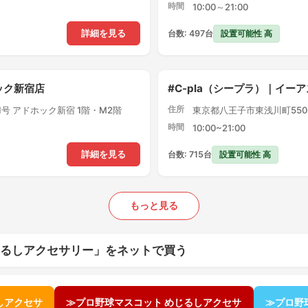
時間
10:00～21:00
設置可能性 高
詳細を見る
台数: 497台
ック新宿店
#C-pla（シープラ）｜イー
住所
1号 アドホック新宿 1階・M2階
東京都八王子市東浅川町550-
時間
10:00~21:00
設置可能性 高
詳細を見る
台数: 715台
もっと見る
じるしアクセサリー」をネットで買う
しアクセサ
≫プロ野球マスコット めじるしアクセサ
≫プロ野