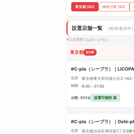
東京都 (80)
神奈川県 (60)
設置店舗一覧
（80件表示中
※公式情報ではありません
東京都
80件
#C-pla（シープラ）｜LICO
住所
東京都東大和市桜が丘2-142-1 
時間
9:00～21:00
設置可能性 高
台数: 859台
#C-pla（シープラ）｜Oshi-
住所
東京都渋谷区神宮前1丁目9番1