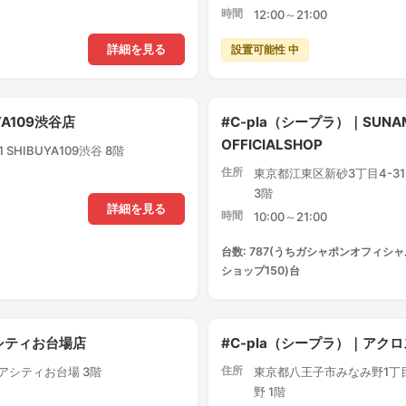
時間
12:00～21:00
設置可能性 中
詳細を見る
YA109渋谷店
#C-pla（シープラ）｜SUNA
OFFICIALSHOP
SHIBUYA109渋谷 8階
住所
東京都江東区新砂3丁目4-3
3階
詳細を見る
時間
10:00～21:00
台数: 787(うちガシャポンオフィシャ
ショップ150)台
アシティお台場店
#C-pla（シープラ）｜ア
住所
クアシティお台場 3階
東京都八王子市みなみ野1丁目
野 1階