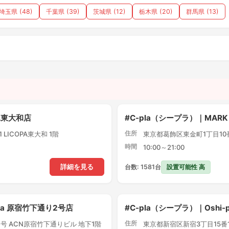
埼玉県 (48)
千葉県 (39)
茨城県 (12)
栃木県 (20)
群馬県 (13)
）
PA東大和店
#C-pla（シープラ）｜MARK
住所
LICOPA東大和 1階
東京都葛飾区東金町1丁目10番1
時間
10:00～21:00
設置可能性 高
詳細を見る
台数: 1581台
pla 原宿竹下通り2号店
#C-pla（シープラ）｜Oshi
住所
号 ACN原宿竹下通りビル 地下1階
東京都新宿区新宿3丁目15番1