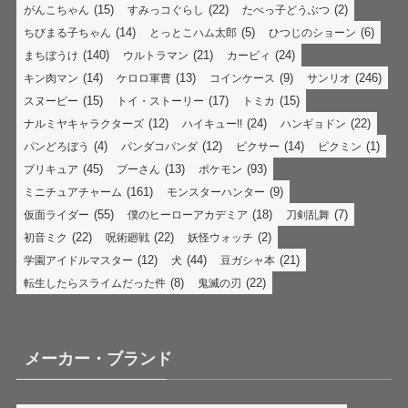
(15)
(22)
(2)
がんこちゃん
すみっコぐらし
たべっ子どうぶつ
(14)
(5)
(6)
ちびまる子ちゃん
とっとこハム太郎
ひつじのショーン
(140)
(21)
(24)
まちぼうけ
ウルトラマン
カービィ
(14)
(13)
(9)
(246)
キン肉マン
ケロロ軍曹
コインケース
サンリオ
(15)
(17)
(15)
スヌーピー
トイ・ストーリー
トミカ
(12)
(24)
(22)
ナルミヤキャラクターズ
ハイキュー!!
ハンギョドン
(4)
(12)
(14)
(1)
パンどろぼう
パンダコパンダ
ピクサー
ピクミン
(45)
(13)
(93)
プリキュア
プーさん
ポケモン
(161)
(9)
ミニチュアチャーム
モンスターハンター
(55)
(18)
(7)
仮面ライダー
僕のヒーローアカデミア
刀剣乱舞
(22)
(22)
(2)
初音ミク
呪術廻戦
妖怪ウォッチ
(12)
(44)
(21)
学園アイドルマスター
犬
豆ガシャ本
(8)
(22)
転生したらスライムだった件
鬼滅の刃
メーカー・ブランド