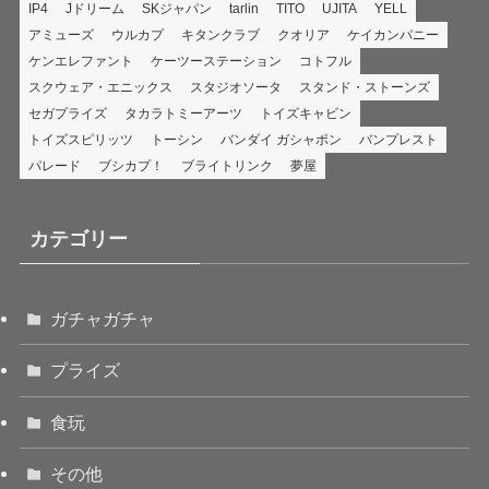
IP4
Jドリーム
SKジャパン
tarlin
TITO
UJITA
YELL
アミューズ
ウルカプ
キタンクラブ
クオリア
ケイカンパニー
ケンエレファント
ケーツーステーション
コトフル
スクウェア・エニックス
スタジオソータ
スタンド・ストーンズ
セガプライズ
タカラトミーアーツ
トイズキャビン
トイズスピリッツ
トーシン
バンダイ ガシャポン
バンプレスト
パレード
ブシカプ！
ブライトリンク
夢屋
カテゴリー
ガチャガチャ
プライズ
食玩
その他