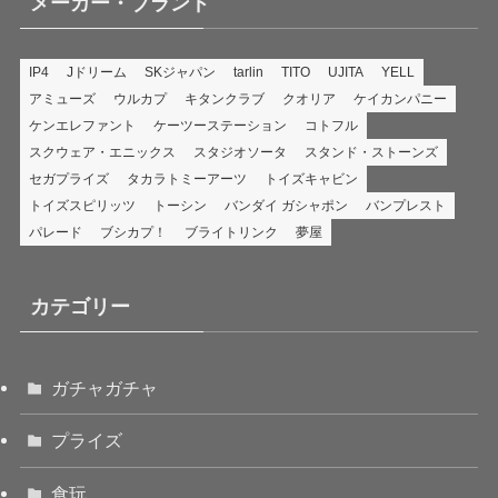
メーカー・ブランド
IP4
Jドリーム
SKジャパン
tarlin
TITO
UJITA
YELL
アミューズ
ウルカプ
キタンクラブ
クオリア
ケイカンパニー
ケンエレファント
ケーツーステーション
コトフル
スクウェア・エニックス
スタジオソータ
スタンド・ストーンズ
セガプライズ
タカラトミーアーツ
トイズキャビン
トイズスピリッツ
トーシン
バンダイ ガシャポン
バンプレスト
パレード
ブシカプ！
ブライトリンク
夢屋
カテゴリー
ガチャガチャ
プライズ
食玩