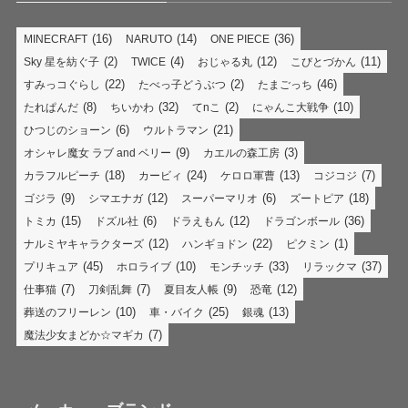
(16)
(14)
(36)
MINECRAFT
NARUTO
ONE PIECE
(2)
(4)
(12)
(11)
Sky 星を紡ぐ子
TWICE
おじゃる丸
こびとづかん
(22)
(2)
(46)
すみっコぐらし
たべっ子どうぶつ
たまごっち
(8)
(32)
(2)
(10)
たれぱんだ
ちいかわ
てnこ
にゃんこ大戦争
(6)
(21)
ひつじのショーン
ウルトラマン
(9)
(3)
オシャレ魔女 ラブ and ベリー
カエルの森工房
(18)
(24)
(13)
(7)
カラフルピーチ
カービィ
ケロロ軍曹
コジコジ
(9)
(12)
(6)
(18)
ゴジラ
シマエナガ
スーパーマリオ
ズートピア
(15)
(6)
(12)
(36)
トミカ
ドズル社
ドラえもん
ドラゴンボール
(12)
(22)
(1)
ナルミヤキャラクターズ
ハンギョドン
ピクミン
(45)
(10)
(33)
(37)
プリキュア
ホロライブ
モンチッチ
リラックマ
(7)
(7)
(9)
(12)
仕事猫
刀剣乱舞
夏目友人帳
恐竜
(10)
(25)
(13)
葬送のフリーレン
車・バイク
銀魂
(7)
魔法少女まどか☆マギカ