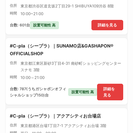
住所
東京都渋谷区道玄坂2丁目29-1 SHIBUYA109渋谷 8階
時間
10:00~21:00
設置可能性 高
台数: 601台
詳細を見る
#C-pla（シープラ）｜SUNAMO店&GASHAPON®
OFFICIALSHOP
住所
東京都江東区新砂3丁目4-31 南砂町ショッピングセンター
スナモ 3階
時間
10:00～21:00
台数: 787(うちガシャポンオフィ
詳細を
設置可能性 高
シャルショップ150)台
見る
#C-pla（シープラ）｜アクアシティお台場店
住所
東京都港区台場1丁目7-1 アクアシティお台場 3階
時間