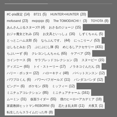
(14)
(5)
(20)
#C-pla限定
BT21
HUNTER×HUNTER
(23)
(6)
(3)
(8)
mofusand
mojojojo
The TOMODACHI！
TOYOTA
(4)
(15)
あんさんぶるスターズ!!
おさるのジョージ
(15)
(16)
(5)
おジャ魔女どれみ
お文具といっしょ
しずくちゃん
(5)
(44)
(53)
とっとこハム太郎
ならぶんです。
にっこりーノ
(7)
(6)
(431)
はしもとみお
ぷにぷにし隊
めじるしアクセサリー
(6)
(65)
(20)
らぶいーず
クレヨンしんちゃん
ケアベア
(9)
(3)
(15)
コインケース
サラブレッドコレクション
スヌーピー
(65)
(17)
(3)
ディズニー
トイ・ストーリー
ノラネコぐんだん
(22)
(48)
(12)
ハリー・ポッター
ハローキティ
パペットスンスン
(6)
(11)
(12)
パワプロくん
パワーパフガールズ
パンダコパンダ
(6)
(93)
(12)
ピングー
ポケモン
ミッフィー
(85)
(161)
ミニチュアコレクション
ミニチュアチャーム
(31)
(55)
(18)
ムーミン
仮面ライダー
僕のヒーローアカデミア
(5)
(11)
(1)
家庭教師ヒットマンREBORN!
忍たま乱太郎
犬夜叉
(8)
転生したらスライムだった件