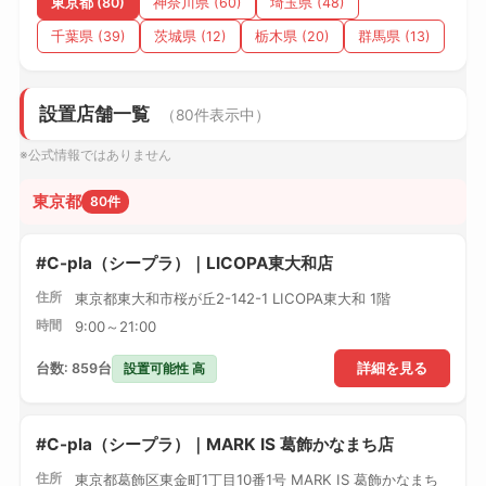
東京都 (80)
神奈川県 (60)
埼玉県 (48)
千葉県 (39)
茨城県 (12)
栃木県 (20)
群馬県 (13)
設置店舗一覧
（80件表示中）
※公式情報ではありません
東京都
80件
#C-pla（シープラ）｜LICOPA東大和店
住所
東京都東大和市桜が丘2-142-1 LICOPA東大和 1階
時間
9:00～21:00
設置可能性 高
台数: 859台
詳細を見る
#C-pla（シープラ）｜MARK IS 葛飾かなまち店
住所
東京都葛飾区東金町1丁目10番1号 MARK IS 葛飾かなまち