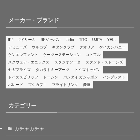
メーカー・ブランド
IP4
Jドリーム
SKジャパン
tarlin
TITO
UJITA
YELL
アミューズ
ウルカプ
キタンクラブ
クオリア
ケイカンパニー
ケンエレファント
ケーツーステーション
コトフル
スクウェア・エニックス
スタジオソータ
スタンド・ストーンズ
セガプライズ
タカラトミーアーツ
トイズキャビン
トイズスピリッツ
トーシン
バンダイ ガシャポン
バンプレスト
パレード
ブシカプ！
ブライトリンク
夢屋
カテゴリー
ガチャガチャ