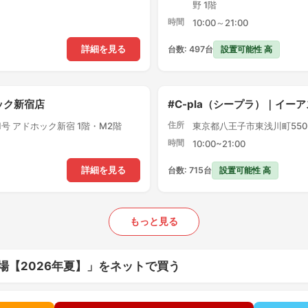
野 1階
時間
10:00～21:00
設置可能性 高
詳細を見る
台数: 497台
ック新宿店
#C-pla（シープラ）｜イー
住所
1号 アドホック新宿 1階・M2階
東京都八王子市東浅川町550-
時間
10:00~21:00
設置可能性 高
詳細を見る
台数: 715台
もっと見る
場【2026年夏】」をネットで買う