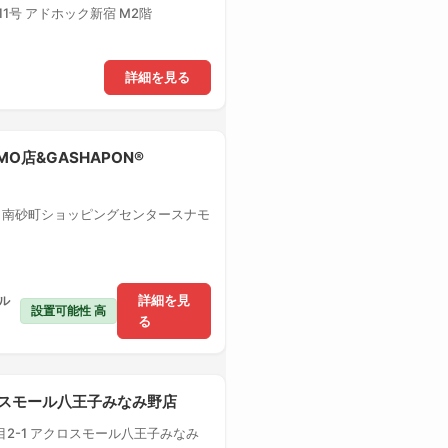
1号 アドホック新宿 M2階
詳細を見る
MO店&GASHAPON®
1 南砂町ショッピングセンタースナモ
ル
詳細を見
設置可能性 高
る
クロスモール八王子みなみ野店
2-1 アクロスモール八王子みなみ