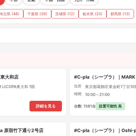
埼玉県 (48)
千葉県 (39)
茨城県 (12)
栃木県 (20)
群馬県 (13)
）
PA東大和店
#C-pla（シープラ）｜MARK
住所
LICOPA東大和 1階
東京都葛飾区東金町1丁目10番1
時間
10:00～21:00
設置可能性 高
詳細を見る
台数: 1581台
pla 原宿竹下通り2号店
#C-pla（シープラ）｜Oshi