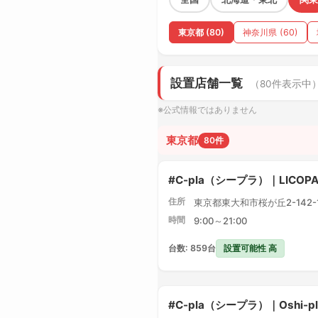
東京都 (80)
神奈川県 (60)
設置店舗一覧
（80件表示中
※公式情報ではありません
東京都
80件
#C-pla（シープラ）｜LICO
住所
東京都東大和市桜が丘2-142-1 
時間
9:00～21:00
設置可能性 高
台数: 859台
#C-pla（シープラ）｜Oshi-