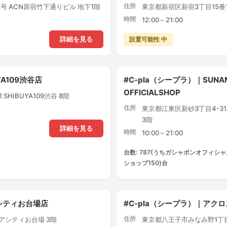
住所
号 ACN原宿竹下通りビル 地下1階
東京都新宿区新宿3丁目15番1
時間
12:00～21:00
設置可能性 中
詳細を見る
YA109渋谷店
#C-pla（シープラ）｜SUNA
OFFICIALSHOP
SHIBUYA109渋谷 8階
住所
東京都江東区新砂3丁目4-3
3階
詳細を見る
時間
10:00～21:00
台数: 787(うちガシャポンオフィシャ
ショップ150)台
アシティお台場店
#C-pla（シープラ）｜ア
住所
クアシティお台場 3階
東京都八王子市みなみ野1丁目