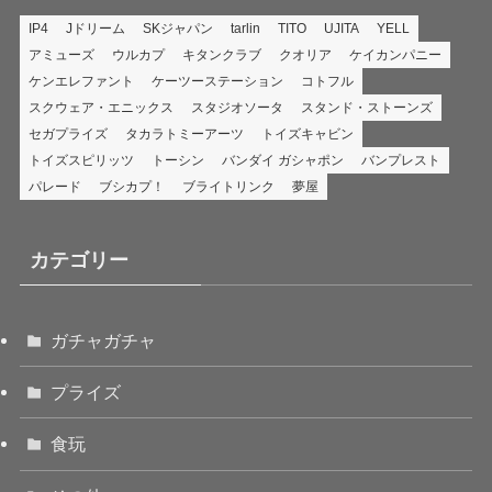
IP4
Jドリーム
SKジャパン
tarlin
TITO
UJITA
YELL
アミューズ
ウルカプ
キタンクラブ
クオリア
ケイカンパニー
ケンエレファント
ケーツーステーション
コトフル
スクウェア・エニックス
スタジオソータ
スタンド・ストーンズ
セガプライズ
タカラトミーアーツ
トイズキャビン
トイズスピリッツ
トーシン
バンダイ ガシャポン
バンプレスト
パレード
ブシカプ！
ブライトリンク
夢屋
カテゴリー
ガチャガチャ
プライズ
食玩