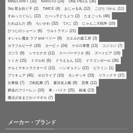
(16)
(14)
(36)
MINECRAFT
NARUTO
ONE PIECE
(2)
(4)
(12)
(11)
Sky 星を紡ぐ子
TWICE
おじゃる丸
こびとづかん
(22)
(2)
(46)
すみっコぐらし
たべっ子どうぶつ
たまごっち
(8)
(32)
(2)
(10)
たれぱんだ
ちいかわ
てnこ
にゃんこ大戦争
(6)
(21)
ひつじのショーン
ウルトラマン
(9)
(3)
オシャレ魔女 ラブ and ベリー
カエルの森工房
(18)
(24)
(13)
(7)
カラフルピーチ
カービィ
ケロロ軍曹
コジコジ
(9)
(12)
(6)
(18)
ゴジラ
シマエナガ
スーパーマリオ
ズートピア
(15)
(6)
(12)
(36)
トミカ
ドズル社
ドラえもん
ドラゴンボール
(12)
(22)
(1)
ナルミヤキャラクターズ
ハンギョドン
ピクミン
(45)
(10)
(33)
(37)
プリキュア
ホロライブ
モンチッチ
リラックマ
(7)
(7)
(9)
(12)
仕事猫
刀剣乱舞
夏目友人帳
恐竜
(10)
(25)
(13)
葬送のフリーレン
車・バイク
銀魂
(7)
魔法少女まどか☆マギカ
メーカー・ブランド