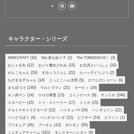
キャラクター・シリーズ
(16)
(2)
(3)
MINECRAFT
Sky 星を紡ぐ子
The TOMODACHI！
(12)
(15)
(16)
おじゃる丸
おジャ魔女どれみ
お文具といっしょ
(15)
(22)
(2)
がんこちゃん
すみっコぐらし
たべっ子どうぶつ
(14)
(5)
(6)
ちびまる子ちゃん
とっとこハム太郎
ひつじのショーン
(140)
(21)
(24)
まちぼうけ
ウルトラマン
カービィ
(14)
(13)
(9)
(246)
キン肉マン
ケロロ軍曹
コインケース
サンリオ
(15)
(17)
(15)
スヌーピー
トイ・ストーリー
トミカ
(12)
(24)
(22)
ナルミヤキャラクターズ
ハイキュー!!
ハンギョドン
(4)
(12)
(14)
(1)
パンどろぼう
パンダコパンダ
ピクサー
ピクミン
(45)
(13)
(93)
プリキュア
プーさん
ポケモン
(161)
(9)
ミニチュアチャーム
モンスターハンター