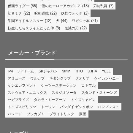
(55)
(18)
(7)
仮面ライダー
僕のヒーローアカデミア
刀剣乱舞
(22)
(22)
(2)
初音ミク
呪術廻戦
妖怪ウォッチ
(12)
(44)
(21)
学園アイドルマスター
犬
豆ガシャ本
(8)
(22)
転生したらスライムだった件
鬼滅の刃
メーカー・ブランド
IP4
Jドリーム
SKジャパン
tarlin
TITO
UJITA
YELL
アミューズ
ウルカプ
キタンクラブ
クオリア
ケイカンパニー
ケンエレファント
ケーツーステーション
コトフル
スクウェア・エニックス
スタジオソータ
スタンド・ストーンズ
セガプライズ
タカラトミーアーツ
トイズキャビン
トイズスピリッツ
トーシン
バンダイ ガシャポン
バンプレスト
パレード
ブシカプ！
ブライトリンク
夢屋