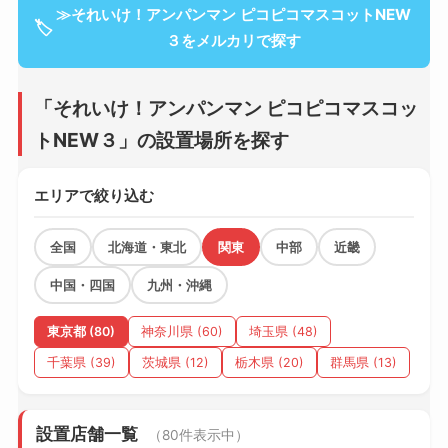
≫それいけ！アンパンマン ピコピコマスコットNEW
🏷
３をメルカリで探す
「それいけ！アンパンマン ピコピコマスコッ
トNEW３」の設置場所を探す
エリアで絞り込む
全国
北海道・東北
関東
中部
近畿
中国・四国
九州・沖縄
東京都 (80)
神奈川県 (60)
埼玉県 (48)
千葉県 (39)
茨城県 (12)
栃木県 (20)
群馬県 (13)
設置店舗一覧
（80件表示中）