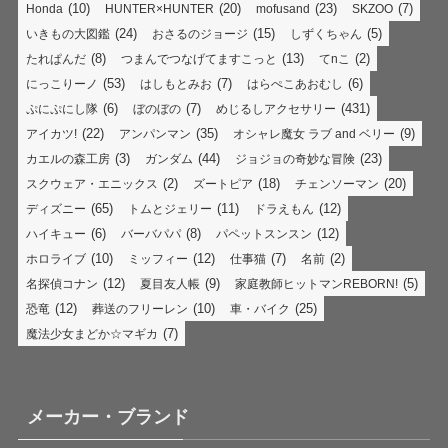
(10)
(20)
(23)
(7)
Honda
HUNTER×HUNTER
mofusand
SKZOO
(24)
(15)
(5)
いきもの大図鑑
おさるのジョージ
しずくちゃん
(8)
(13)
(2)
たれぱんだ
つまんでつなげてますこっと
てnこ
(53)
(7)
(6)
にっこりーノ
はしもとみお
はらぺこあおむし
(6)
(7)
(431)
ぷにぷにし隊
ぼのぼの
めじるしアクセサリー
(22)
(35)
(9)
アイカツ!
アンパンマン
オシャレ魔女 ラブ and ベリー
(3)
(44)
(23)
カエルの森工房
ガンダム
ジョジョの奇妙な冒険
(2)
(18)
(20)
スクウェア・エニックス
ズートピア
チェンソーマン
(65)
(11)
(12)
ディズニー
トムとジェリー
ドラえもん
(6)
(8)
(12)
ハイキュー
バーバパパ
パペットスンスン
(10)
(12)
(7)
(2)
ホロライブ
ミッフィー
仕事猫
名前
(12)
(9)
(5)
名探偵コナン
夏目友人帳
家庭教師ヒットマンREBORN!
(12)
(10)
(25)
恐竜
葬送のフリーレン
車・バイク
(7)
魔法少女まどか☆マギカ
メーカー・ブランド