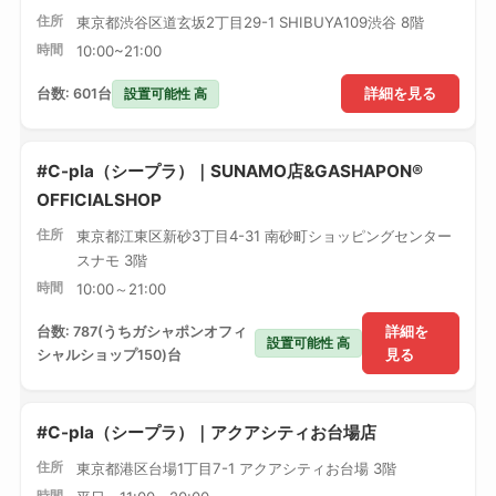
住所
東京都渋谷区道玄坂2丁目29-1 SHIBUYA109渋谷 8階
時間
10:00~21:00
設置可能性 高
台数: 601台
詳細を見る
#C-pla（シープラ）｜SUNAMO店&GASHAPON®
OFFICIALSHOP
住所
東京都江東区新砂3丁目4-31 南砂町ショッピングセンター
スナモ 3階
時間
10:00～21:00
台数: 787(うちガシャポンオフィ
詳細を
設置可能性 高
シャルショップ150)台
見る
#C-pla（シープラ）｜アクアシティお台場店
住所
東京都港区台場1丁目7-1 アクアシティお台場 3階
時間