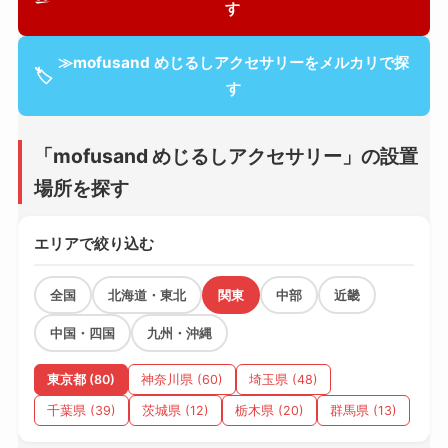
す
≫mofusand めじるしアクセサリーをメルカリで探
🏷
す
「mofusand めじるしアクセサリー」の設置
場所を探す
エリアで絞り込む
全国
北海道・東北
関東
中部
近畿
中国・四国
九州・沖縄
東京都 (80)
神奈川県 (60)
埼玉県 (48)
千葉県 (39)
茨城県 (12)
栃木県 (20)
群馬県 (13)