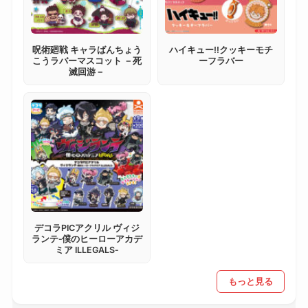
呪術廻戦 キャラばんちょう
ハイキュー!!クッキーモチ
こうラバーマスコット －死
ーフラバー
滅回游－
デコラPICアクリル ヴィジ
ランテ‐僕のヒーローアカデ
ミア ILLEGALS‐
もっと見る