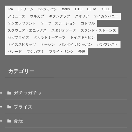
IP4
Jドリーム
SKジャパン
tarlin
TITO
UJITA
YELL
アミューズ
ウルカプ
キタンクラブ
クオリア
ケイカンパニー
ケンエレファント
ケーツーステーション
コトフル
スクウェア・エニックス
スタジオソータ
スタンド・ストーンズ
セガプライズ
タカラトミーアーツ
トイズキャビン
トイズスピリッツ
トーシン
バンダイ ガシャポン
バンプレスト
パレード
ブシカプ！
ブライトリンク
夢屋
カテゴリー
ガチャガチャ
プライズ
食玩