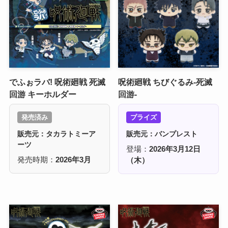
でふぉラバ! 呪術廻戦 死滅
呪術廻戦 ちびぐるみ-死滅
回游 キーホルダー
回游-
発売済み
プライズ
販売元：タカラトミーア
販売元：バンプレスト
ーツ
登場：
2026年3月12日
発売時期：
2026年3月
（木）