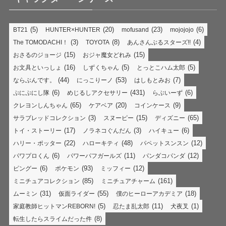
(5)
(20)
(23)
(6)
BT21
HUNTER×HUNTER
mofusand
mojojojo
(3)
(8)
(4)
The TOMODACHI！
TOYOTA
あんさんぶるスターズ!!
(15)
(15)
おさるのジョージ
おジャ魔女どれみ
(16)
(5)
(5)
お文具といっしょ
しずくちゃん
とっとこハム太郎
(44)
(53)
(7)
ならぶんです。
にっこりーノ
はしもとみお
(6)
(431)
(6)
ぷにぷにし隊
めじるしアクセサリー
らぶいーず
(65)
(20)
(9)
クレヨンしんちゃん
ケアベア
コインケース
(3)
(15)
(65)
サラブレッドコレクション
スヌーピー
ディズニー
(17)
(3)
(6)
トイ・ストーリー
ノラネコぐんだん
ハイキュー
(22)
(48)
(12)
ハリー・ポッター
ハローキティ
パペットスンスン
(6)
(11)
(12)
パワプロくん
パワーパフガールズ
パンダコパンダ
(6)
(93)
(12)
ピングー
ポケモン
ミッフィー
(85)
(161)
ミニチュアコレクション
ミニチュアチャーム
(31)
(55)
(18)
ムーミン
仮面ライダー
僕のヒーローアカデミア
(5)
(11)
(1)
家庭教師ヒットマンREBORN!
忍たま乱太郎
犬夜叉
(8)
転生したらスライムだった件