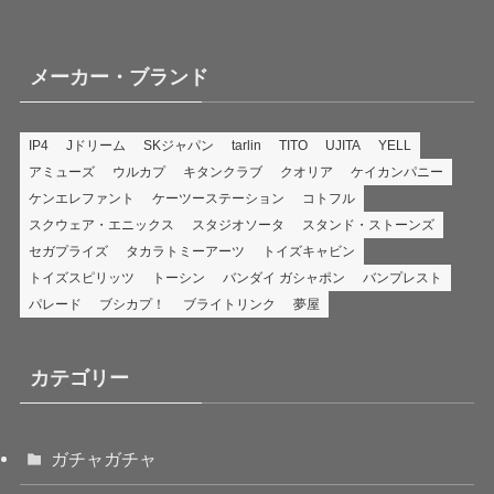
メーカー・ブランド
IP4
Jドリーム
SKジャパン
tarlin
TITO
UJITA
YELL
アミューズ
ウルカプ
キタンクラブ
クオリア
ケイカンパニー
ケンエレファント
ケーツーステーション
コトフル
スクウェア・エニックス
スタジオソータ
スタンド・ストーンズ
セガプライズ
タカラトミーアーツ
トイズキャビン
トイズスピリッツ
トーシン
バンダイ ガシャポン
バンプレスト
パレード
ブシカプ！
ブライトリンク
夢屋
カテゴリー
ガチャガチャ