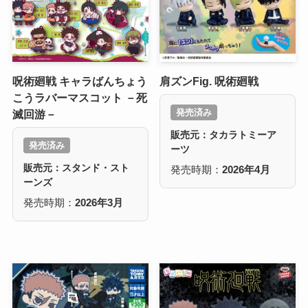
呪術廻戦 キャラばんちょう
肩ズンFig. 呪術廻戦
こうラバーマスコット －死
発売済み
滅回游－
販売元：タカラトミーア
発売済み
ーツ
販売元：スタンド・スト
発売時期：
2026年4月
ーンズ
発売時期：
2026年3月