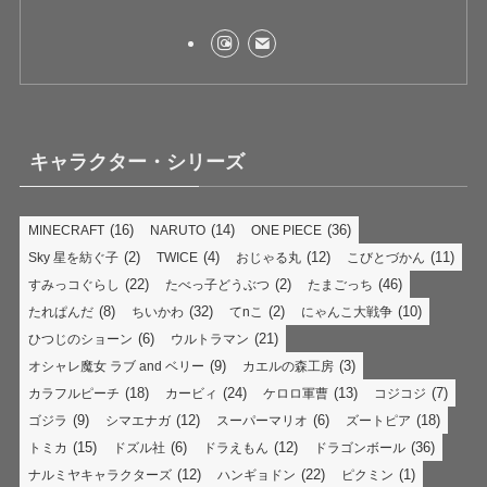
キャラクター・シリーズ
(16)
(14)
(36)
MINECRAFT
NARUTO
ONE PIECE
(2)
(4)
(12)
(11)
Sky 星を紡ぐ子
TWICE
おじゃる丸
こびとづかん
(22)
(2)
(46)
すみっコぐらし
たべっ子どうぶつ
たまごっち
(8)
(32)
(2)
(10)
たれぱんだ
ちいかわ
てnこ
にゃんこ大戦争
(6)
(21)
ひつじのショーン
ウルトラマン
(9)
(3)
オシャレ魔女 ラブ and ベリー
カエルの森工房
(18)
(24)
(13)
(7)
カラフルピーチ
カービィ
ケロロ軍曹
コジコジ
(9)
(12)
(6)
(18)
ゴジラ
シマエナガ
スーパーマリオ
ズートピア
(15)
(6)
(12)
(36)
トミカ
ドズル社
ドラえもん
ドラゴンボール
(12)
(22)
(1)
ナルミヤキャラクターズ
ハンギョドン
ピクミン