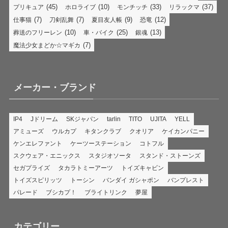
(45)
(10)
(33)
(37)
プリキュア
ホロライブ
モンチッチ
リラックマ
(7)
(7)
(9)
(12)
仕事猫
刀剣乱舞
夏目友人帳
恐竜
(10)
(25)
(13)
葬送のフリーレン
車・バイク
銀魂
(7)
魔法少女まどか☆マギカ
メーカー・ブランド
IP4
Jドリーム
SKジャパン
tarlin
TITO
UJITA
YELL
アミューズ
ウルカプ
キタンクラブ
クオリア
ケイカンパニー
ケンエレファント
ケーツーステーション
コトフル
スクウェア・エニックス
スタジオソータ
スタンド・ストーンズ
セガプライズ
タカラトミーアーツ
トイズキャビン
トイズスピリッツ
トーシン
バンダイ ガシャポン
バンプレスト
パレード
ブシカプ！
ブライトリンク
夢屋
カテゴリー